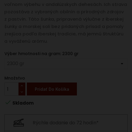
voľnom výbehu v andalúzskych dehesách. Ich strava
pozostáva z vybraných obilnín a prírodných zdrojov
z pastvín. Táto šunka, pripravená výlučne z iberskej
šunky a morskej soli bez pridaných prísad a pomaly
zrejúca podľa iberskej tradície, má jemnú štruktúru
a vyváženú arómu.
Výber hmotnosti na gram: 2300 gr
Množstvo
Pridať Do Košíka

Skladom
Rýchle dodanie do 72 hodín*