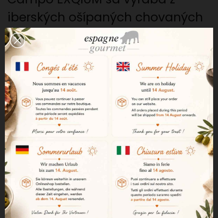
iberských ošípaných chovaných
v krajine dehesa v Andalúzii. Táto
oblasť na juhu Španielska je
známa kvalitou svojich pastvín a
podnebím priaznivým pre
tradičný chov iberských
ošípaných.
Krajina dehesa
Ošípané sa voľne pohybujú na
rozsiahlych pastvinách, ktoré
tvoria prírodné lúky a dubové