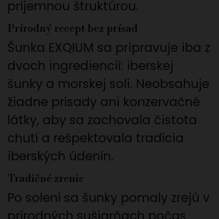
príjemnou štruktúrou.
Prírodný recept bez prísad
Šunka EXQIUM sa pripravuje iba z
dvoch ingrediencií: iberskej
šunky a morskej soli. Neobsahuje
žiadne prísady ani konzervačné
látky, aby sa zachovala čistota
chutí a rešpektovala tradícia
iberských údenín.
Tradičné zrenie
Po solení sa šunky pomaly zrejú v
prírodných sušiarňach počas