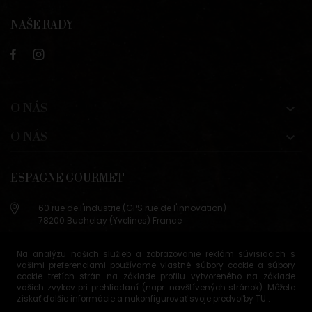
NAŠE RADY
O NÁS

O NÁS

ESPAGNE GOURMET
60 rue de l'industrie (GPS rue de l'innovation)
78200 Buchelay (Yvelines) France
+33 (0)9 83 29 36 98
Na analýzu našich služieb a zobrazovanie reklám súvisiacich s
info@espagne-gourmet.com
vašimi preferenciami používame vlastné súbory cookie a súbory
78200 Buchelay (Yvelines) France
cookie tretích strán na základe profilu vytvoreného na základe
vašich zvykov pri prehliadaní (napr. navštívených stránok). Môžete
získať ďalšie informácie a nakonfigurovať svoje predvoľby
TU
.