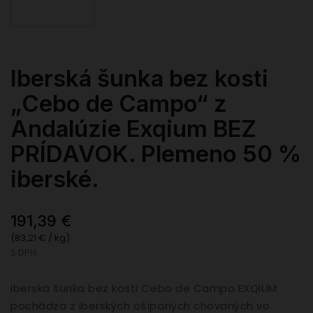
Iberská šunka bez kosti
„Cebo de Campo“ z
Andalúzie Exqium BEZ
PRÍDAVOK. Plemeno 50 %
iberské.
191,39 €
(83,21 € / kg)
S DPH
Iberská šunka bez kosti Cebo de Campo EXQIUM
pochádza z iberských ošípaných chovaných vo