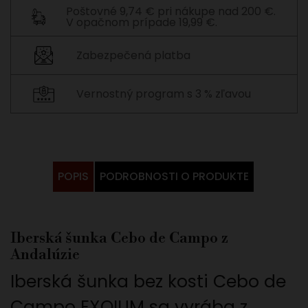
Poštovné 9,74 € pri nákupe nad 200 €.
V opačnom prípade 19,99 €.
Zabezpečená platba
Vernostný program s 3 % zľavou
POPIS
PODROBNOSTI O PRODUKTE
Iberská šunka Cebo de Campo z
Andalúzie
Iberská šunka bez kosti Cebo de
Campo EXQIUM sa vyrába z