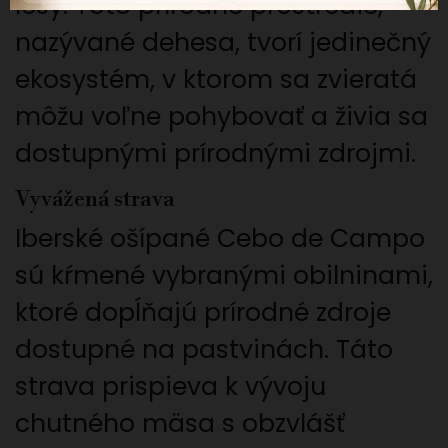
lesy. Toto prírodné prostredie,
nazývané dehesa, tvorí jedinečný
ekosystém, v ktorom sa zvieratá
môžu voľne pohybovať a živia sa
dostupnými prírodnými zdrojmi.
Vyvážená strava
Iberské ošípané Cebo de Campo
sú kŕmené vybranými obilninami,
ktoré dopĺňajú prírodné zdroje
dostupné na pastvinách. Táto
strava prispieva k vývoju
chutného mäsa s obzvlášť