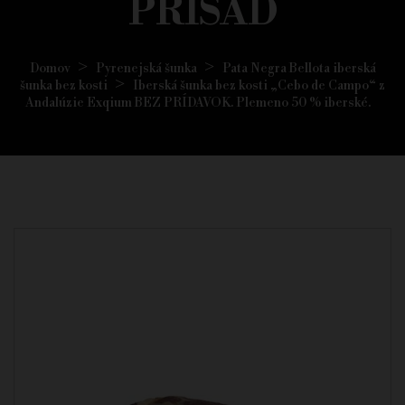
PRÍSAD
Domov
Pyrenejská šunka
Pata Negra Bellota iberská
šunka bez kosti
Iberská šunka bez kosti „Cebo de Campo“ z
Andalúzie Exqium BEZ PRÍDAVOK. Plemeno 50 % iberské.