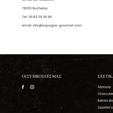
78200 Buchelay
Tef: 09 83 29 36 98
email:
info@espagne-gourmet.com
ΟΙ ΣΥΜΒΟΥΛΕΣ ΜΑΣ
ΣΧΕΤΙΚ
Αξεσουάρ
Charcuter
Bellota Ιβ
Σερραϊκά α