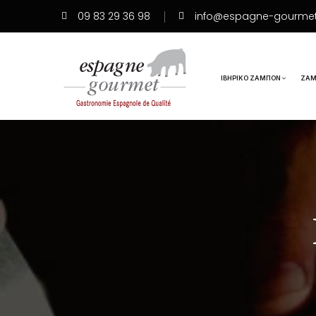
09 83 29 36 98
info@espagne-gourme
ΙΒΗΡΙΚΌ ΖΑΜΠΌΝ
ΖΑΜ