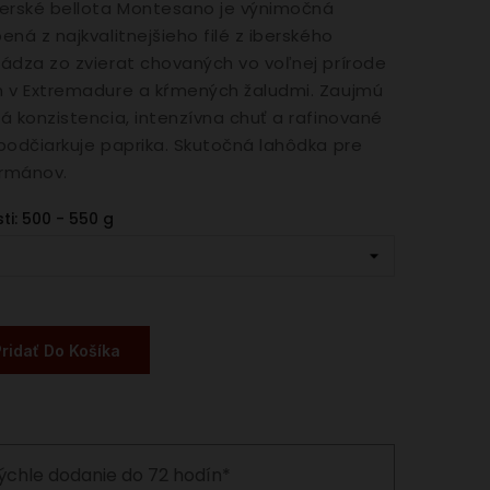
berské bellota Montesano je výnimočná
ená z najkvalitnejšieho filé z iberského
ádza zo zvierat chovaných vo voľnej prírode
h v Extremadure a kŕmených žaludmi. Zaujmú
á konzistencia, intenzívna chuť a rafinované
podčiarkuje paprika. Skutočná lahôdka pre
rmánov.
i: 500 - 550 g
Pridať Do Košíka
ýchle dodanie do 72 hodín*