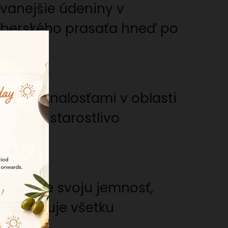
vanejšie údeniny v
 iberského prasaťa hneď po
nými znalosťami v oblasti
ý krok starostlivo
jmä pre svoju jemnosť,
, odhaľuje všetku