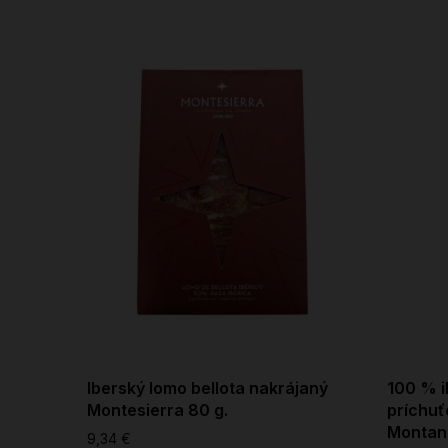
Iberský lomo bellota nakrájaný
100 % i
Montesierra 80 g.
príchuť
Montan
9,34 €