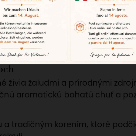
lota
ších ošípaných 100 % iberského pô
úcich šuniek pata negra bellota. Z
ch dubových lesoch v Extremadure.
doch
 živia žaludmi a prírodnými zdroj
ečnú aromatickú bohatú chuť a p
ou a tradičným korením, ktoré podč