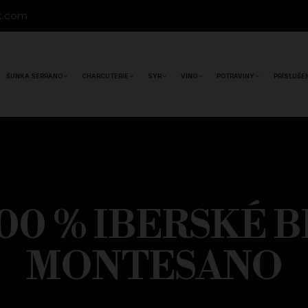
t.com
ŠUNKA SERRANO
CHARCUTERIE
SYR
VÍNO
POTRAVINY
PRÍSLUŠE
00 % IBERSKÉ 
MONTESANO