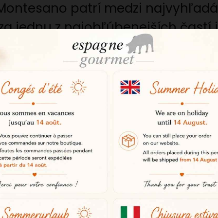
 Montesano patrí medzi najvyhľadá
za jednu z najobľúbenejších častí
a intenzívnu chuť.
no
 svojimi vysokými nárokmi a odbor
tov. Od chovu až po zrenie je každ
hli výnimočné produkty.
berského prasaťa
čového mäsa, ktorá je obľúbená na
 Sušená ako veľké tradičné údeniny