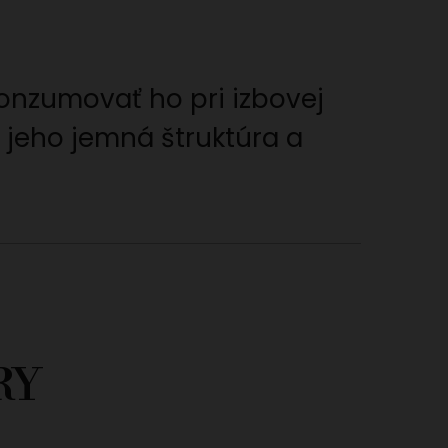
konzumovať ho pri izbovej
í jeho jemná štruktúra a
RY