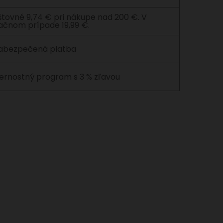
štovné 9,74 € pri nákupe nad 200 €. V
ačnom prípade 19,99 €.
abezpečená platba
ernostný program s 3 % zľavou