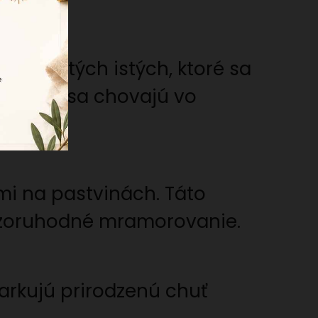
vodu, tých istých, ktoré sa
vieratá sa chovajú vo
mi na pastvinách. Táto
ozoruhodné mramorovanie.
iarkujú prirodzenú chuť