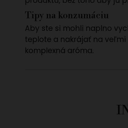
produktu, bez toho aby ju pr
Tipy na konzumáciu
Aby ste si mohli naplno vy
teplote a nakrájať na veľmi
komplexná aróma.
I