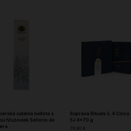
berská saláma bellota s
Súprava Rituals č. 4 Cinco
ou hľuzoviek Señorio de
5J 4x70 g
era
79,90 €