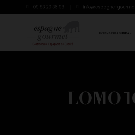
09 83 29 36 98
info@espagne-gourme
PYRENEJSKÁ ŠUNKA
LOMO 1