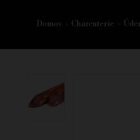
Domov
Charcuterie
Úden