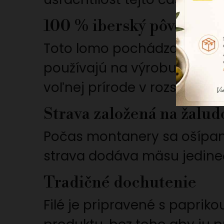
100 % iberský pôvod bel
Toto lomo pochádza z najlep
používajú na výrobu vynikaj
voľnej prírode v rozsiahly
Strava založená na žalu
Počas montanery sa ošípané
strava dodáva mäsu jedin
Tradičné dochutenie
Filé je pripravené s paprik