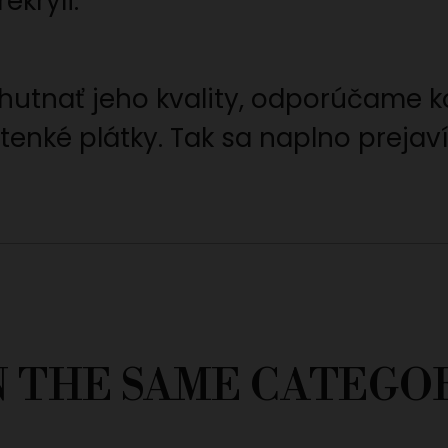
ekryli.
chutnať jeho kvality, odporúčame 
 tenké plátky. Tak sa naplno prejav
N THE SAME CATEGO