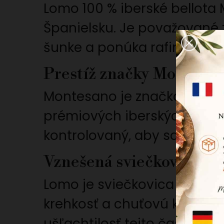
Lomo 100 % iberské bellota
Španielsku. Je považované 
šunke a ponúka rafinovanú 
Prestíž značky Montesa
Montesano je značka známa
prémiových iberských produk
kontrolovaný, aby sa dosia
Vznešená sviečkovica z i
Lomo je sviečkovica z brav
krehkosť a chuťovú kvalitu.
ušľachtilosť tejto časti.