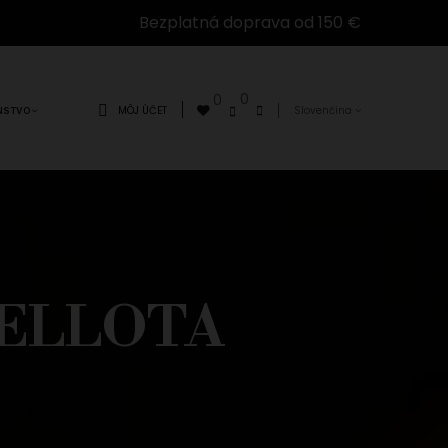
Bezplatná doprava od 150 €
0
0
MÔJ ÚČET
Slovenčina
NSTVO
BELLOTA