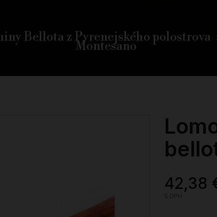
iny Bellota z Pyrenejského polostrova
Montesano
Lomo
bell
42,38 
S DPH