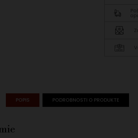
Po
op
Z
V
POPIS
PODROBNOSTI O PRODUKTE
ómie