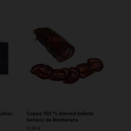
 Jotas
Coppa 100 % iberská bellota
Ohnutý
Señorio de Montanera
svine k
de Mon
21,03 €