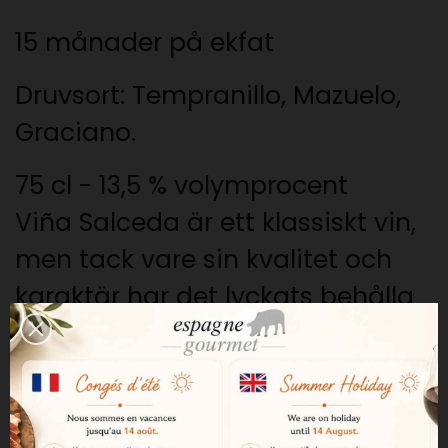
15 månader på ekfat
Druvsort: Tempranillo, Mazuelo,
Graciano.
75 cl - 13,5 % volymprocent
Viña Salceda är ett klassiskt vin,
men tack vare sin kvalitet och
karaktär har det lyckats behålla
sin plats bland de mest kända
Rioja-vinerna. Det kommer från
en vingård med medellåg
avkastning och lagras 15