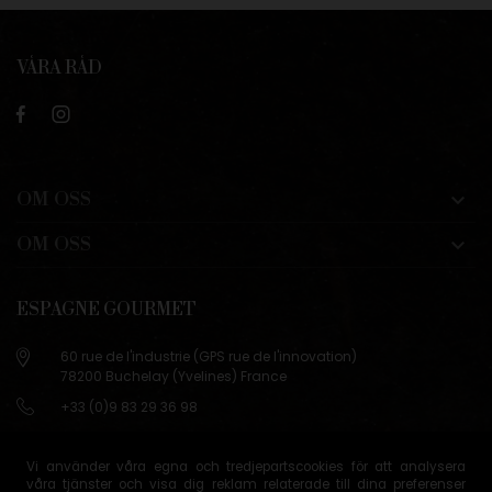
VÅRA RÅD
OM OSS

OM OSS

ESPAGNE GOURMET
60 rue de l'industrie (GPS rue de l'innovation)
78200 Buchelay (Yvelines) France
+33 (0)9 83 29 36 98
info@espagne-gourmet.com
78200 Buchelay (Yvelines) France
Vi använder våra egna och tredjepartscookies för att analysera
våra tjänster och visa dig reklam relaterade till dina preferenser
Contactez-nous