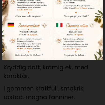
månader på ekfat. Den
dominerande druvsorten är
Tempranillomais, med ett litet
bidrag från de lokala sorterna
Graciano och Mazuelo.
Körsbärsfärg, granatröd kant.
Kryddig doft, krämig ek, med
karaktär.
I gommen kraftfull, smakrik,
rostad, mogna tanniner.