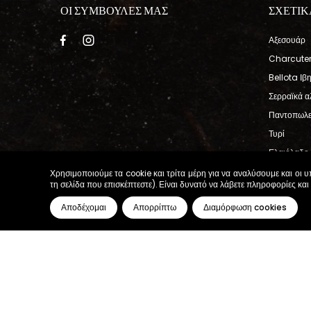
ΟΙ ΣΥΜΒΟΥΛΕΣ ΜΑΣ
ΣΧΕΤΙΚ
Αξεσουάρ
Charcuter
Bellota Ιβ
Σερραϊκά α
Παντοπωλε
Τυρί
Ελαιόλαδο 
Ιβηρικό ζα
Χρησιμοποιούμε τα cookie και τρίτα μέρη για να αναλύσουμε και οι 
τη σελίδα που επισκέπτεστε). Είναι δυνατό να λάβετε πληροφορίες και
Κρασί
Αποδέχομαι
Απορρίπτω
Διαμόρφωση cookies
φορτώνοντας...