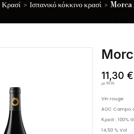
Κρασί
Ισπανικό κόκκινο κρασί
Morca 
Morc
11,30 €
με ΦΠΑ
Vin rouge
AOC Campo d
Κρασί :
100% 
14,50 % Vol