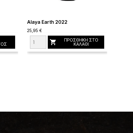
Alaya Earth 2022
Valleg
25,95 €
21,95 €
ΠΡΟΣΘΉΚΗ ΣΤΟ

ΤΟΣ
ΚΑΛΆΘΙ