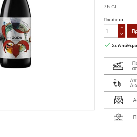
75 Cl
Ποσότητα
Πρ

Σε Απόθεμ
Πα
α
Απ
Δια
Α
Π