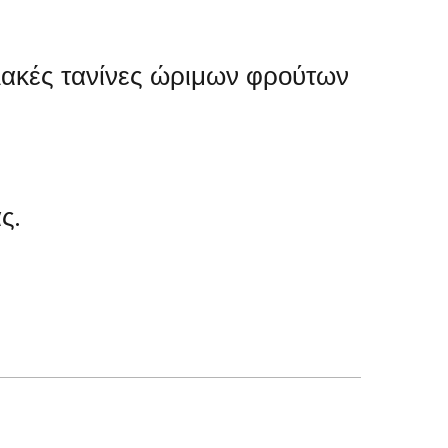
αλακές τανίνες ώριμων φρούτων
ς.