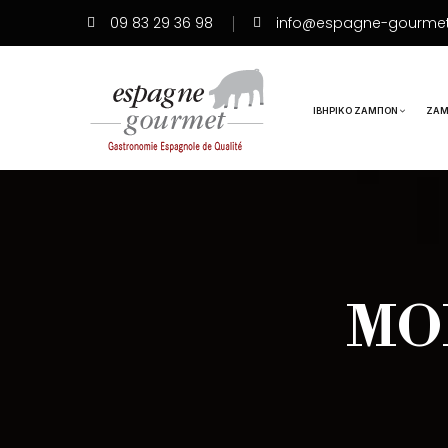
09 83 29 36 98
info@espagne-gourme
ΙΒΗΡΙΚΌ ΖΑΜΠΌΝ
ΖΑΜ
MO