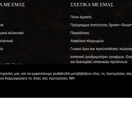
Α ΜΕ ΕΜΑΣ
ΣΧΕΤΙΚΑ ΜΕ ΕΜΑΣ
Ποιοι είμαστε;
ie
Πρόγραμμα πιστότητας Spain-Gour
ηρικά αλλαντικά
Παραδόσεις
λλαντικά
Ασφάλεια πληρωμών
ίο
Γενικοί όροι και προϋποθέσεις πώλησ
Ισπανικό χονδρεμπόριο τροφίμων. Ει
και διανομέας ισπανικών προϊόντων
και ξίδι Ξηρός
μπόν
υπηρεσίες μας και να εμφανίσουμε pubblicità μεταβιβάζουν όλες τις προτιμήσεις σ
 να διαμορφώσετε τις δικές σας προτιμήσεις
WH
.
Όροι Πώλησης
Διαχείριση cookie