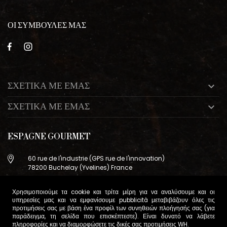
ΟΙ ΣΥΜΒΟΥΛΕΣ ΜΑΣ
ΣΧΕΤΙΚΑ ΜΕ ΕΜΑΣ

ΣΧΕΤΙΚΑ ΜΕ ΕΜΑΣ

ESPAGNE GOURMET
60 rue de l'industrie (GPS rue de l'innovation)
78200 Buchelay (Yvelines) France
+33 (0)9 83 29 36 98
Χρησιμοποιούμε τα cookie και τρίτα μέρη για να αναλύσουμε και οι
info@espagne-gourmet.com
υπηρεσίες μας και να εμφανίσουμε pubblicità μεταβιβάζουν όλες τις
78200 Buchelay (Yvelines) France
προτιμήσεις σας με βάση ένα προφίλ των συνηθειών πλοήγησής σας (για
παράδειγμα, τη σελίδα που επισκέπτεστε). Είναι δυνατό να λάβετε
πληροφορίες και να διαμορφώσετε τις δικές σας προτιμήσεις
WH
.