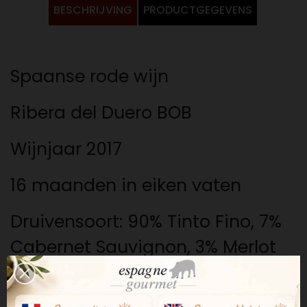
BESCHRIJVING
PRODUCTGEGEVENS
Spaanse rode wijn
Ribera del Duero BOB
Wijnjaar 2017
16 maanden in eiken vaten
Druivensoort: 90% Tinto Fino, 7%
Cabernet Sauvignon, 3% Merlot
14% vol.