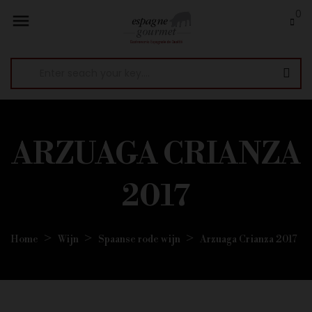
0

ARZUAGA CRIANZA
2017
Home
Wijn
Spaanse rode wijn
Arzuaga Crianza 2017