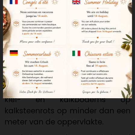
75 cl
Druiven van de variëteit Tinto
Fino (Tempranillo), Cabernet
Sauvignon en Merlot afkomstig
van wijnstokken van meer dan
20 jaar oud en traditioneel
verbouwd. Het domein ligt op
een hoogte van 900 meter op
klei- en kalkbodems op
kalksteenrots op minder dan een
meter van de oppervlakte.