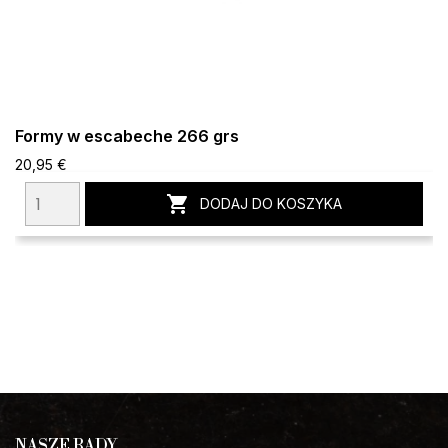
Formy w escabeche 266 grs
20,95 €

DODAJ DO KOSZYKA
NASZE RADY