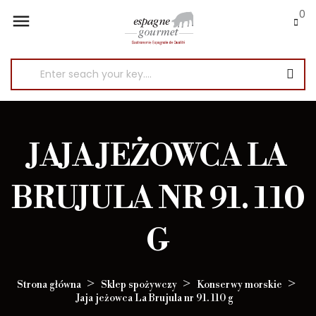
0

JAJA JEŻOWCA LA
BRUJULA NR 91. 110
G
Strona główna
Sklep spożywczy
Konserwy morskie
Jaja jeżowca La Brujula nr 91. 110 g