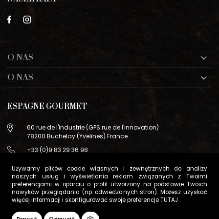
O NAS

O NAS

ESPAGNE GOURMET
60 rue de l'industrie (GPS rue de l'innovation)
78200 Buchelay (Yvelines) France
+33 (0)9 83 29 36 98
info@espagne-gourmet.com
Używamy plików cookie własnych i zewnętrznych do analizy
78200 Buchelay (Yvelines) France
naszych usług i wyświetlania reklam związanych z Twoimi
preferencjami w oparciu o profil utworzony na podstawie Twoich
Contactez-nous
nawyków przeglądania (np. odwiedzanych stron). Możesz uzyskać
więcej informacji i skonfigurować swoje preferencje
TUTAJ
.
Warunki sprzedaży
Zarządzanie plikami cookie