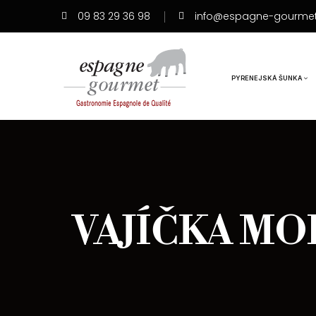
09 83 29 36 98
info@espagne-gourme
PYRENEJSKÁ ŠUNKA
VAJÍČKA MO