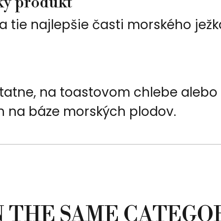
ý produkt
 tie najlepšie časti morského jež
tatne, na toastovom chlebe alebo 
 na báze morských plodov.
N THE SAME CATEGO