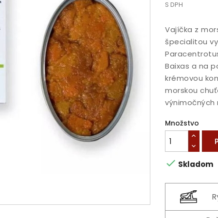
S DPH
Vajíčka z mor
špecialitou v
Paracentrotus
Baixas a na p
krémovou konz
morskou chuťo
výnimočných 
Množstvo

Skladom
R