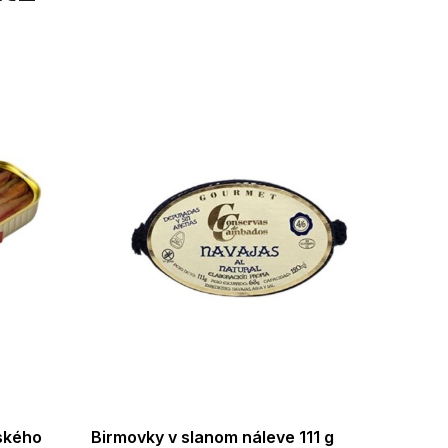
jského
Birmovky v slanom náleve 111 g
Hreben