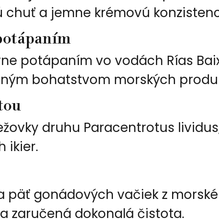
ú chuť a jemne krémovú konzistenc
 potápaním
avne potápaním vo vodách Rías Bai
ným bohatstvom morských produk
tou
ježovky druhu Paracentrotus lividu
 ikier.
ba päť gonádových vačiek z morskéh
la zaručená dokonalá čistota.