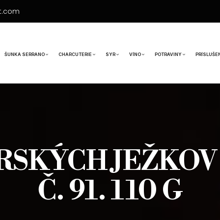
t.com
ŠUNKA SERRANO
CHARCUTERIE
SYR
VÍNO
POTRAVINY
PRÍSLUŠE
RSKÝCH JEŽKOV
Č. 91. 110 G