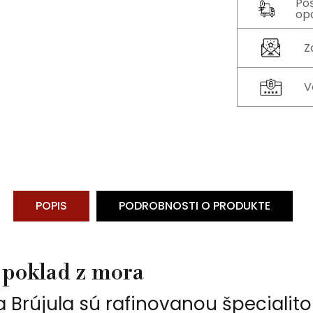
Po
op
Z
V
POPIS
PODROBNOSTI O PRODUKTE
 poklad z mora
a Brújula sú rafinovanou špecialit