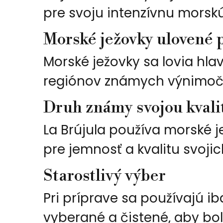
pre svoju intenzívnu morsk
Morské ježovky ulovené
Morské ježovky sa lovia hl
regiónov známych výnimoč
Druh známy svojou kvali
La Brújula používa morské 
pre jemnosť a kvalitu svojich
Starostlivý výber
Pri príprave sa používajú i
vyberané a čistené, aby bo