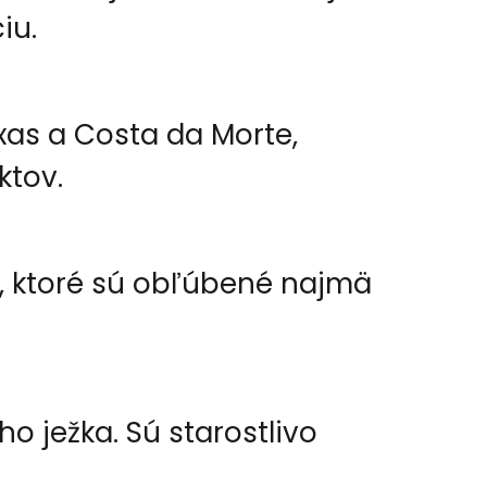
iu.
xas a Costa da Morte,
tov.
s, ktoré sú obľúbené najmä
o ježka. Sú starostlivo