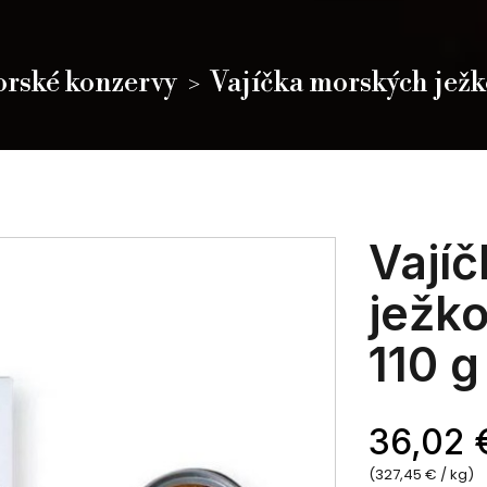
rské konzervy
Vajíčka morských ježko
Vají
ježko
110 g
36,02 
(327,45 € / kg)