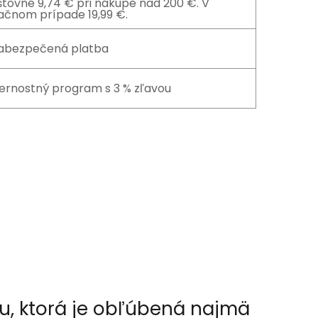
štovné 9,74 € pri nákupe nad 200 €. V
ačnom prípade 19,99 €.
abezpečená platba
ernostný program s 3 % zľavou
ou, ktorá je obľúbená najmä