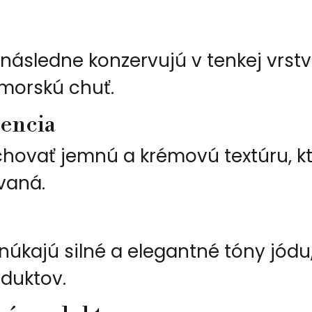
následne konzervujú v tenkej vrstve
 morskú chuť.
tencia
hovať jemnú a krémovú textúru, kt
vaná.
úkajú silné a elegantné tóny jódu,
duktov.