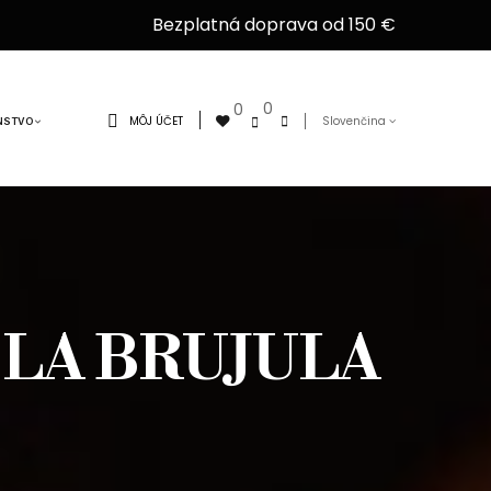
Bezplatná doprava od 150 €
0
0
MÔJ ÚČET
Slovenčina
NSTVO
 LA BRUJULA