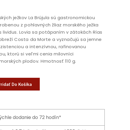
ských ježkov La Brújula sú gastronomickou
yrobenou z pohlavných žliaz morského ježka
 lividus. Lovia sa potápaním v zátokách Rías
obreží Costa da Morte a vyznačujú sa jemne
istenciou a intenzívnou, rafinovanou
u, ktorú si veľmi cenia milovníci
morských plodov. Hmotnosť 110 g.
Pridať Do Košíka
ýchle dodanie do 72 hodín*