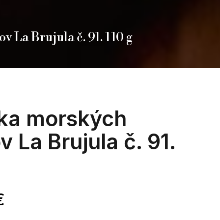
v La Brujula č. 91. 110 g
čka morských
v La Brujula č. 91.
€