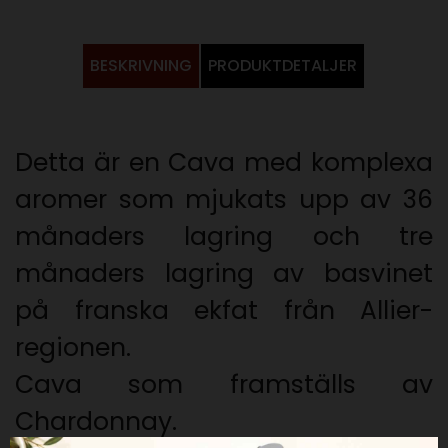
BESKRIVNING
PRODUKTDETALJER
Detta är en Cava med komplexa
aromer som mjukats upp av 36
månaders lagring och tre
månaders lagring av basvinet
på franska ekfat från Allier-
regionen.
Cava som framställs av
Chardonnay.