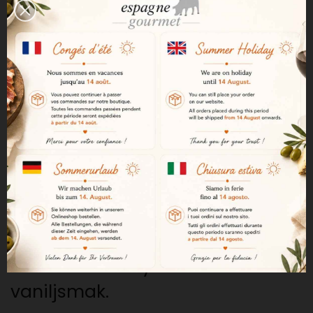
Mycket intensiv och komplex
doft. De fruktiga tonerna från
Chardonnay blandas med lätt
rostade inslag från sorten och
den långa lagringen, på en bas
som är parfymerad med toner
av fatlagring. I gommen är den
mycket strukturerad och smakrik,
och vinets fruktighet dominerar
med en mycket intressant
vaniljsmak.