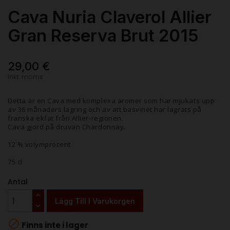
Cava Nuria Claverol Allier
Gran Reserva Brut 2015
29,00 €
Inkl. moms
Detta är en Cava med komplexa aromer som har mjukats upp
av 36 månaders lagring och av att basvinet har lagrats på
franska ekfat från Allier-regionen.
Cava gjord på druvan Chardonnay.
12 % volymprocent
75 cl
Antal
Lägg Till I Varukorgen

Finns inte i lager