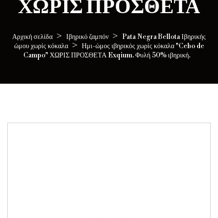
ΧΩΡΊΣ ΠΡΌΣΘΕΤΑ
Αρχική σελίδα
Ιβηρικό ζαμπόν
Pata Negra Bellota Ιβηρικής
ώμου χωρίς κόκαλα
Ημι-ώμος ιβηρικός χωρίς κόκαλα "Cebo de
Campo" ΧΩΡΙΣ ΠΡΟΣΘΕΤΑ Exqium. Φυλή 50% ιβηρική.