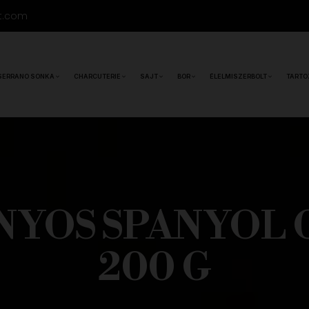
t.com
SERRANO SONKA
CHARCUTERIE
SAJT
BOR
ÉLELMISZERBOLT
TARTO
YOS SPANYOL 
200 G