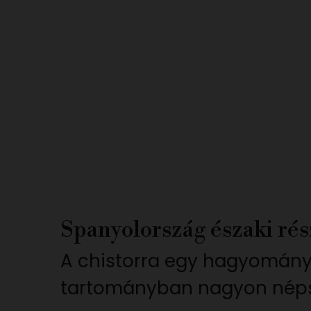
Spanyolország északi rés
A chistorra egy hagyományo
tartományban nagyon néps