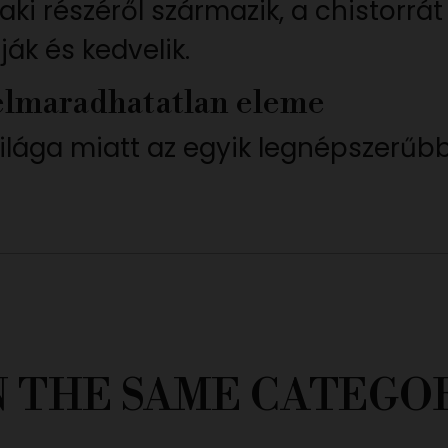
zaki részéről származik, a chistorr
ák és kedvelik.
elmaradhatatlan eleme
ilága miatt az egyik legnépszerűb
N THE SAME CATEGO