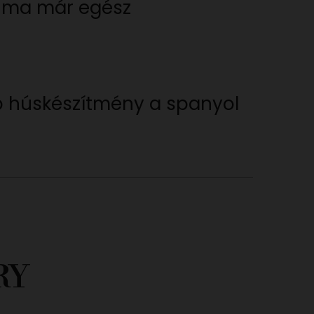
át ma már egész
b húskészítmény a spanyol
RY