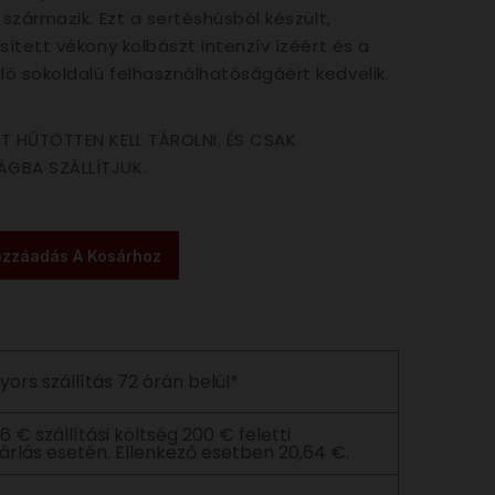
 származik. Ezt a sertéshúsból készült,
sített vékony kolbászt intenzív ízéért és a
ó sokoldalú felhasználhatóságáért kedvelik.
ET HŰTÖTTEN KELL TÁROLNI, ÉS CSAK
GBA SZÁLLÍTJUK.
zzáadás A Kosárhoz
yors szállítás 72 órán belül*
06 € szállítási költség 200 € feletti
árlás esetén. Ellenkező esetben 20,64 €.