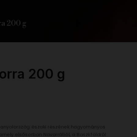
ra 200 g
orra 200 g
Spanyolország északi részének hagyományos
 amely elsősorban Navarrából, a Baszkföldről