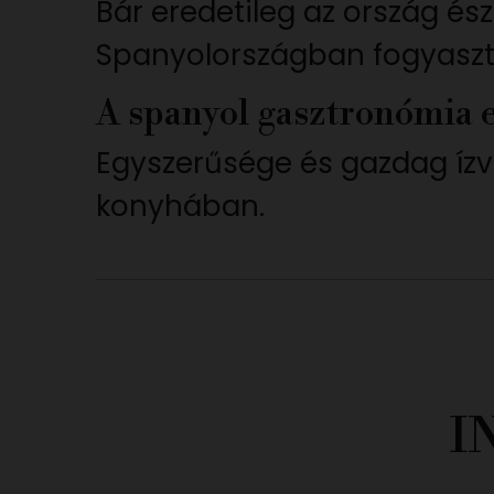
Bár eredetileg az ország és
Spanyolországban fogyasztj
A spanyol gasztronómia 
Egyszerűsége és gazdag ízv
konyhában.
I