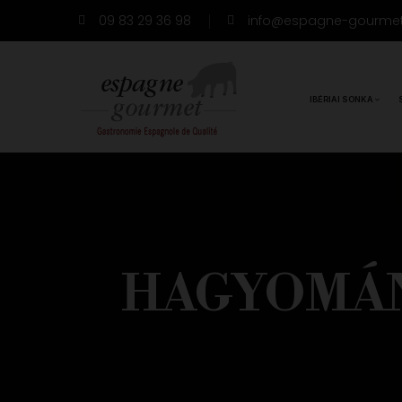
09 83 29 36 98
info@espagne-gourme
IBÉRIAI SONKA
HAGYOMÁN