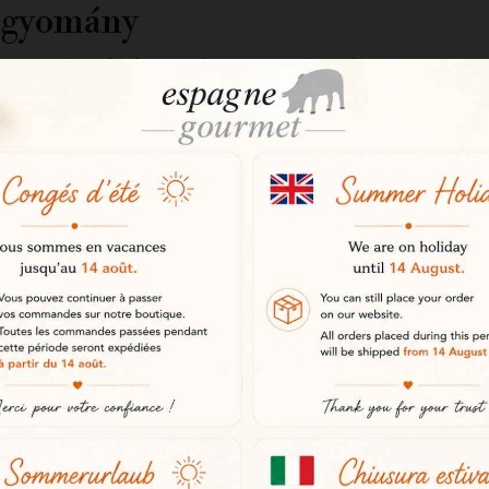
agyomány
eneráció óta része e régiók gaszt
ünnepi étkezésekben és a családi k
lakjáról, valamint puha és lédús ál
 amelyet paprikával, fokhagymával
tes vörös színét adják.
 íz
l aromákat kölcsönöz a chistorra-n