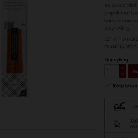
és La Riojából
paprikával íze
konyhában val
Súly: 200 g.
EZT A TERMÉK
FRANCIAORSZÁ
Mennyiség
Ho

Készleten
G
10,
vás