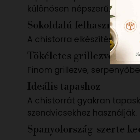
különösen népszerű.
Sokoldalú felhasználási
A chistorra elkészítése na
Tökéletes grillezve vag
Finom grillezve, serpenyőbe
Ideális tapashoz
A chistorrát gyakran tapask
szendvicsekhez használják.
Spanyolország-szerte ked