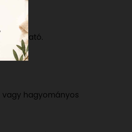
gyasztható.
rve, vagy hagyományos