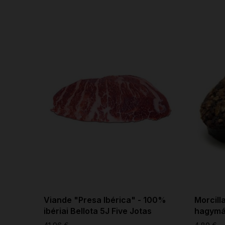
Viande "Presa Ibérica" - 100%
Morcill
ibériai Bellota 5J Five Jotas
hagymá