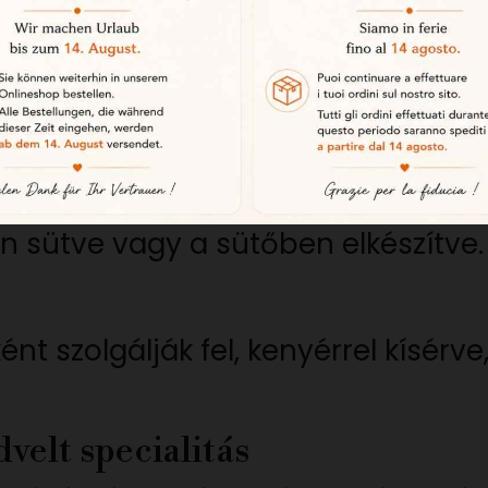
 lehetőségek a konyhában
gyon egyszerű, és számos módon fo
y serpenyőben
n sütve vagy a sütőben elkészítve.
ént szolgálják fel, kenyérrel kísé
velt specialitás