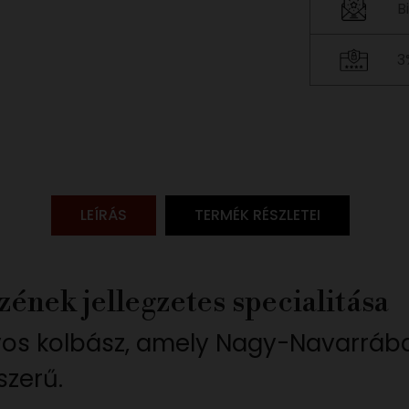
B
3
LEÍRÁS
TERMÉK RÉSZLETEI
zének jellegzetes specialitása
s kolbász, amely Nagy-Navarrában
zerű.