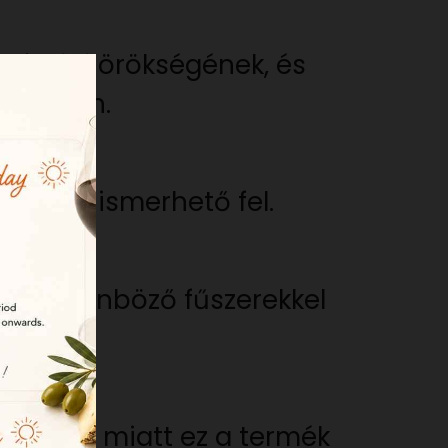
ronómiai örökségének, és
onyhában.
lagáról ismerhető fel.
 és különböző fűszerekkel
ak, ami miatt ez a termék