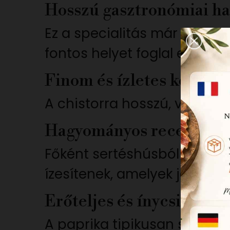
Hosszú gasztronómiai h
Ez a specialitás már több g
fontos helyet foglal el az 
Finom és ízletes kolbász
A chistorra hosszú, vékony a
Hagyományos recept
Főként sertéshúsból készül,
ízesítenek, amelyek jellegze
Erőteljes és ínycsiklandó
A paprika tipikusan spanyo