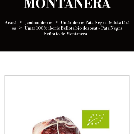
MONTANERA
Acasă
Jambon iberic
Umăr iberic Pata Negra Bellota fără
os
Umăr 100% iberic Bellota bio dezosat - Pata Negra
Señorio de Montanera