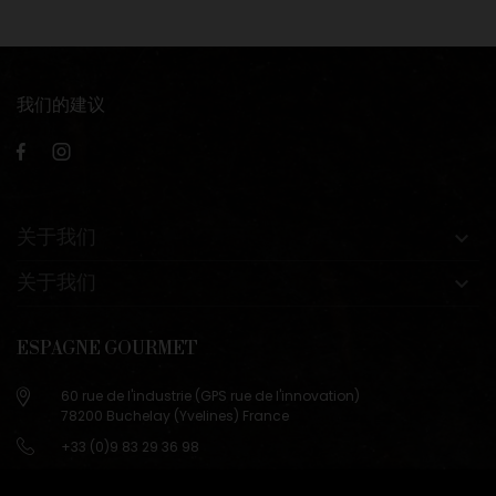
我们的建议
关于我们

关于我们

ESPAGNE GOURMET
60 rue de l'industrie (GPS rue de l'innovation)
78200 Buchelay (Yvelines) France
+33 (0)9 83 29 36 98
info@espagne-gourmet.com