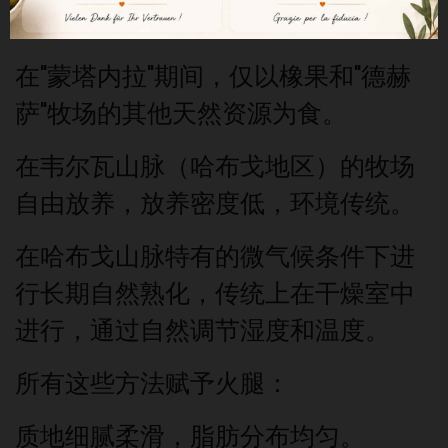
negra）
在"蒙塔内拉"期间，
仅以橡果和
"德赫
萨"牧场的其他天然资源
为食。
在韦尔瓦山脉（哈布戈
地区）
的牧场
自由放养，放养密度低，
环境传统。
在哈布戈山脉特有的微气候条件下进
行长期自然熟化，
传统上在
干燥室
中
进行
，通过
自然调节湿度和温度
。
所有这些方法赋予火腿：
质地细腻柔滑，脂肪分布均匀
。