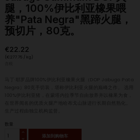
腿，100%伊比利亚橡果喂
养"Pata Negra"黑蹄火腿，
预切片，80克。
€22.22
(€277.75 / kg)
含税
马丁·耶罗品牌100%伊比利亚橡果火腿（DOP Jabugo Pata
Negra）80克手切装，堪称伊比利亚火腿的巅峰之作。 选用
100%伊比利亚猪，在蒙塔内拉季节自由放养并以橡果为食，
在世界闻名的优质火腿产地哈布戈山脉进行长期自然熟化。
生产过程由独立机构监督。
数量
添加到购物车