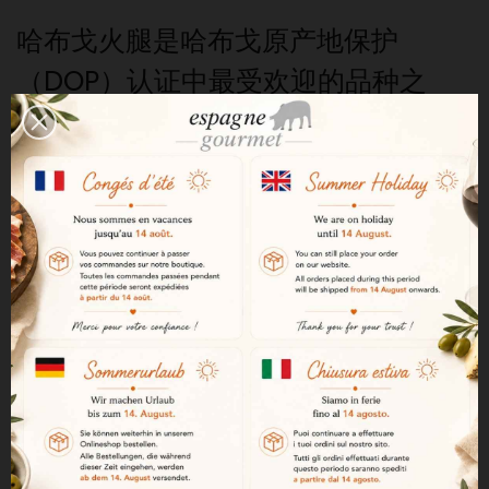
哈布戈火腿是哈布戈原产地保护
（DOP）认证中最受欢迎的品种之
一。
在哈布戈
原产地保护（DOP）体系
中
，“SUMMUM”
等级代表最高品质。
要获得该等级认证，火腿必须满足严
格的品种、饲养、饲料、年龄和熟成
标准。
“SUMMUM”火腿具有以下特征：
100%纯种伊比利亚黑猪（pata