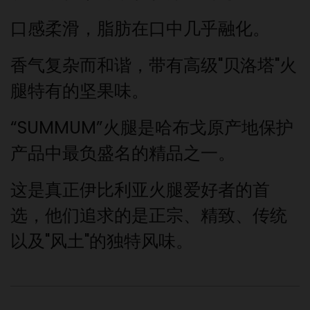
口感柔滑，脂肪在口中几乎融化
。
香气复杂而和谐，带有
高级"贝洛塔"
火
腿特有的坚果味
。
“SUMMUM”火腿是哈布戈原产地保护
产品中最负盛名的
精品之一
。
这是真正伊比利亚火腿爱好者的首
选，他们
追求的是正宗、精致、传统
以及"风土"的独特风味。