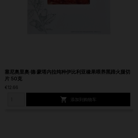
塞尼奥里奥·德·蒙塔内拉纯种伊比利亚橡果喂养黑蹄火腿切
片 50克
€12.66

添加到购物车