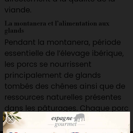
viande.
La montanera et l’alimentation aux
glands
Pendant la montanera, période
essentielle de l’élevage ibérique,
les porcs se nourrissent
principalement de glands
tombés des chênes ainsi que de
ressources naturelles présentes
dans les pâturages. Chaque porc
peut consommer entre 8 et 10 kg
de glands par jour. Cette