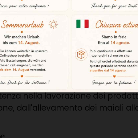
i in libertà nei pascoli e beneficia
a tradizione iberica. La loro alime
i presenti nella dehesa.
o
 Jerez de los Caballeros nella pro
za nella lavorazione dei prodotti 
one, dall'allevamento dei maiali al
le