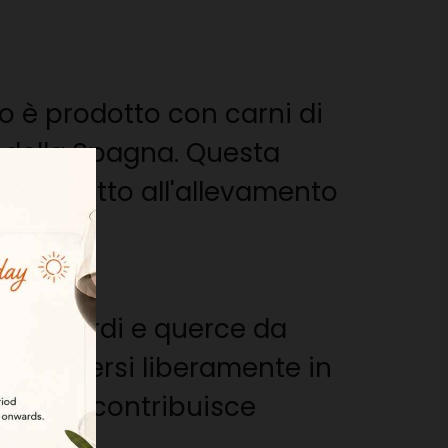
 è prodotto con carni di
t della Spagna. Questa
nte adatto all'allevamento
erce verdi e querce da
i evolversi liberamente in
tensivo contribuisce