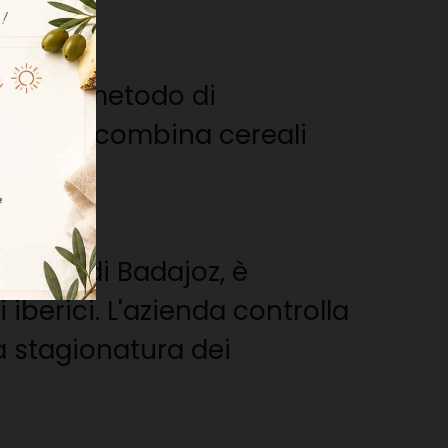
no di un metodo di
ntazione combina cereali
vincia di Badajoz, è
iberici. L'azienda controlla
la stagionatura dei