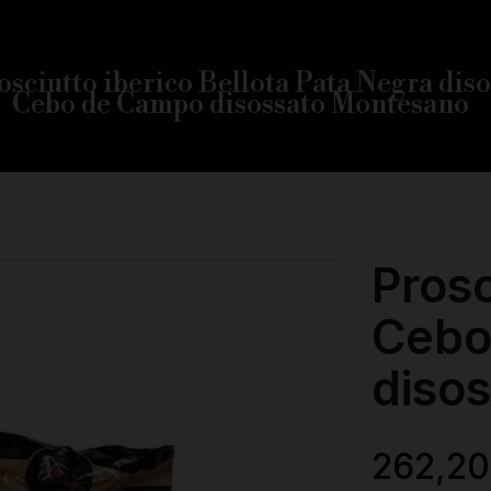
osciutto iberico Bellota Pata Negra dis
Cebo de Campo disossato Montesano
Prosc
Cebo
diso
262,20