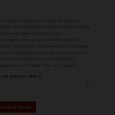
o 50% iberico Cebo de Campo Montesano
iene da maiali iberici allevati in libertà nelle
ud-ovest della Spagna. La loro
 combina cereali selezionati e risorse
pascoli. Stagionato lentamente in essiccatoi
ndo la tradizione iberica, questo prosciutto
nsistenza morbida e aromi equilibrati
i dei prosciutti iberici Cebo de Campo.
so per grammo: 3800 g
giungi Al Carrello