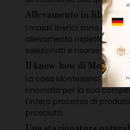
Allevamento in libertà
I maiali iberici sono allevat
allevamento rispettoso dell
selezionati e risorse natural
Il know-how di Montesan
La casa Montesano, situata a
rinomata per la sua competen
l'intero processo di produzi
prosciutti.
Una stagionatura natura