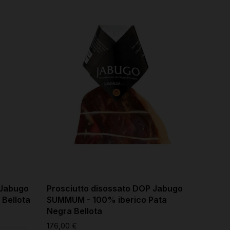
 Jabugo
Prosciutto disossato DOP Jabugo
Prosciu
 Bellota
SUMMUM - 100% iberico Pata
disoss
Negra Bellota
378,02 
176,00 €