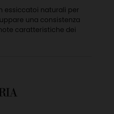
n essiccatoi naturali per
iluppare una consistenza
ote caratteristiche dei
RIA