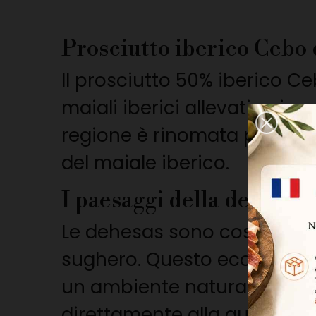
Prosciutto iberico Cebo
Il prosciutto 50% iberico 
maiali iberici allevati nei
regione è rinomata per il s
del maiale iberico.
I paesaggi della dehesa
Le dehesas sono costituite 
sughero. Questo ecosistema 
un ambiente naturale ricco 
direttamente alla qualità de