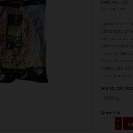
(69,00 € / kg)
Tasse incluse
Il prosciutt
disossato prov
dehesas del s
alimentazione
naturali dei 
naturali seco
rivela una co
caratteristic
Scelta del pe
Quantità
Ag