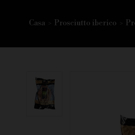
Casa
Prosciutto iberico
Pr