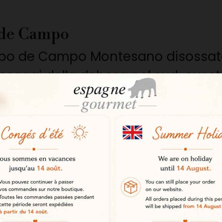
 de Campo
Cebo de Campo Montesano disossato
 paesaggi della dehesa nel sud-oves
uo ambiente naturale particolarme
da vasti pascoli punteggiati da qu
unico permette ai maiali iberici d
di risorse. Questo allevamento es
lla carne.