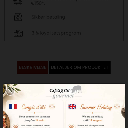
€150*.
Sikker betaling
3 % loyalitetsprogram
BESKRIVELSE
DETALJER OM PRODUKTET
Denne rødvin er fremstillet af
druesorten Prieto Picudo, som er
hjemmehørende i provinsen