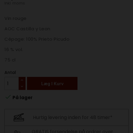
Inkl. moms
Vin rouge
AOC Castilla y Leon
Cépage:
100% Prieto Picudo
16 % vol.
75 cl
Antal
Læg I Kurv

På lager
Hurtig levering inden for 48 timer*
GRATIS forsendelse på ordrer over