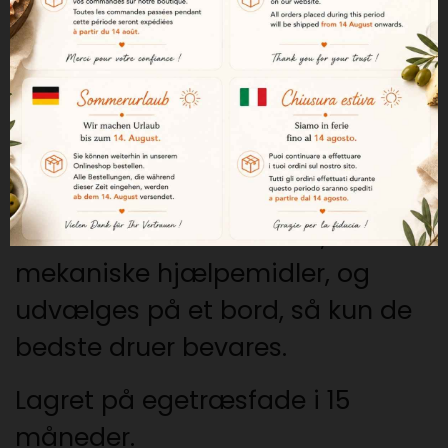
Leon.
Jordbunden og de gamle
vinstokke, som producerer få
druer, men af høj kvalitet, giver
en vin af stor kvalitet.
Druerne høstes i hånden, uden
mekaniske hjælpemidler, og
udvælges på et bord, så kun de
bedste druer bevares.
Lagret på egetræsfade i 15
måneder.