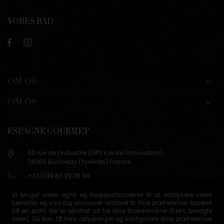
VORES RÅD
OM OS

OM OS

ESPAGNE GOURMET
60 rue de l'industrie (GPS rue de l'innovation)
78200 Buchelay (Yvelines) France
+33 (0)9 83 29 36 98
info@espagne-gourmet.com
Vi bruger vores egne og tredjepartscookies til at analysere vores
78200 Buchelay (Yvelines) France
tjenester og vise dig annoncer relateret til dine præferencer baseret
på en profil, der er oprettet ud fra dine browservaner (f.eks. besøgte
Contactez-nous
sider). Du kan få flere oplysninger og konfigurere dine præferencer