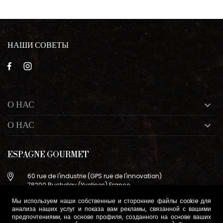
НАШИ СОВЕТЫ
О НАС

О НАС

ESPAGNE GOURMET
60 rue de l'industrie (GPS rue de l'innovation)
78200 Buchelay (Yvelines) France
+33 (0)9 83 29 36 98
Мы используем наши собственные и сторонние файлы cookie для
анализа наших услуг и показа вам рекламы, связанной с вашими
info@espagne-gourmet.com
предпочтениями, на основе профиля, созданного на основе ваших
78200 Buchelay (Yvelines) France