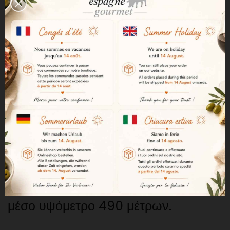
ηπειρωτικό κλίμα, με έντονες
αντιθέσεις μεταξύ θερμών, ξηρών
καλοκαιριών και ψυχρών χειμώνων,
καθώς και μεταξύ νύχτας και ημέρας
σε κάθε εποχή. Η μέση θερμοκρασία
είναι 17°C, πέφτοντας στους 5°C το
χειμώνα και ανεβαίνοντας στους
26°C το καλοκαίρι. Οι βροχοπτώσεις
ανέρχονται κατά μέσο όρο σε 450
mm. Οι αμπελώνες βρίσκονται σε
μέσο υψόμετρο 490 μέτρων.