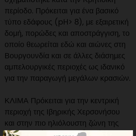
περίοδο. Πρόκειται για ένα βασικό
τύπο εδάφους (pH> 8), με εξαιρετική
δομή, πορώδες και αποστράγγιση, το
οποίο θεωρείται εδώ και αιώνες στη
Βουργουνδία και σε άλλες διάσημες
αμπελουργικές περιοχές ως ιδανικό
για την παραγωγή μεγάλων κρασιών.
ΚΛΙΜΑ Πρόκειται για την κεντρική
περιοχή της Ιβηρικής Χερσονήσου
και στην πιο ηλιόλουστη ζώνη της
Ευρώπης (3000 ώρες/έτος). Έχει