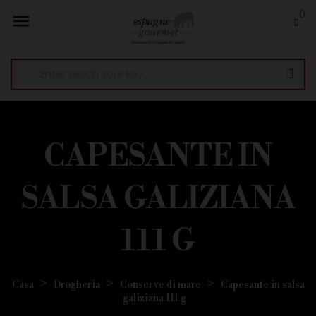
0

CAPESANTE IN
SALSA GALIZIANA
111 G
Casa
Drogheria
Conserve di mare
Capesante in salsa
galiziana 111 g