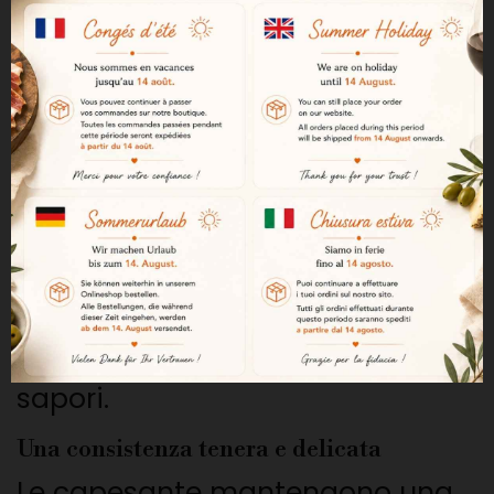
La salsa è preparata con
pomodoro, scalogno, vino, nero
di seppia, olio di girasole e
spezie per ottenere una grande
ricchezza aromatica.
Una cottura lenta e controllata
La cottura a fuoco lento
permette di sviluppare tutta la
profondità e l'equilibrio dei
sapori.
Una consistenza tenera e delicata
Le capesante mantengono una