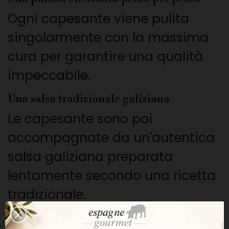
Ogni capesante viene pulita
singolarmente con la massima
cura per garantire una qualità
impeccabile.
Una salsa tradizionale galiziana
Le capesante sono poi
accompagnate da un'autentica
salsa galiziana preparata
lentamente secondo una ricetta
tradizionale.
Ingredienti accuratamente selezionati