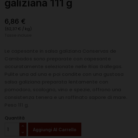
galiziana 111 g
6,86 €
(62,37 € / kg)
Tasse incluse
Le capesante in salsa galiziana Conservas de
Cambados sono preparate con capesante
accuratamente selezionate nelle Rías Gallegas.
Pulite una ad una e poi condite con una gustosa
salsa galiziana preparata lentamente con
pomodoro, scalogno, vino e spezie, offrono una
consistenza tenera e un raffinato sapore di mare.
Peso 111 g.
Quantità
Aggiungi Al Carrello