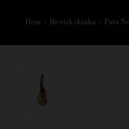
Hem
Iberisk skinka
Pata Ne