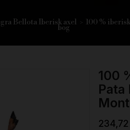
gra Bellota Iberisk axel
100 % iberis
bog
100 %
Pata
Mont
234,72