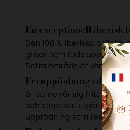
En exceptionell iberisk 
Den 100 % iberiska bellota-
grisar som föds upp i frihet
Detta område är känt för den
Fri uppfödning i dehesa
Grisarna rör sig fritt i vid
och stenekar, utgör ett eko
uppfödning som respekterar