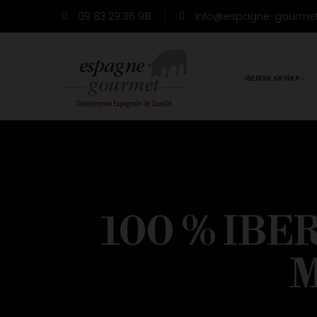
09 83 29 36 98
info@espagne-gourme
IBERISK SKINKA
100 % IBE