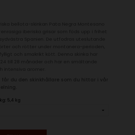
riska bellota-skinkan Pata Negra Montesano
enrasiga iberiska grisar som föds upp i frihet
sydvästra Spanien. De utfodras uteslutande
örter och rötter under montanera-perioden,
 fylligt och smakrikt kött. Denna skinka har
ka 24 till 28 månader och har en smältande
h intensiva aromer.
a får du den skinkhållare som du hittar i vår
elning.
kg: 5,4 kg