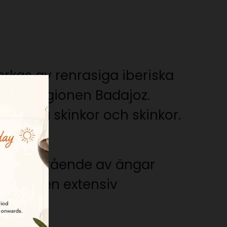
erkas av renrasiga iberiska
kilt i regionen Badajoz.
beriska skinkor och skinkor.
miljö, bestående av ängar
rämjar en extensiv