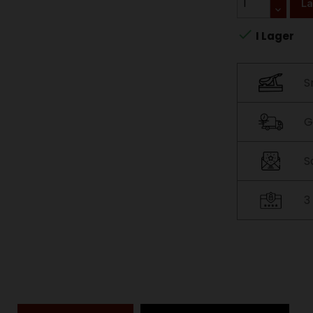
Lä

I Lager
S
G
S
3