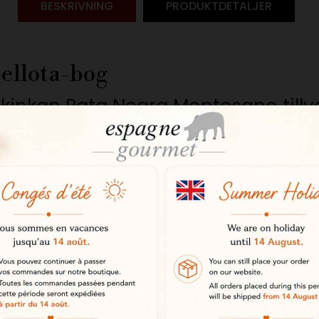
BESKRIVNING
PRODUKTDETALJER
bellota-bog
skinkan Pata Negra Montesano tillv
 i dehesas i sydvästra Spanien, särs
 exceptionella kvaliteten på sina i
sträckta ekskogar. Denna naturliga 
system som är unikt i Europa och f
 traditionerna.