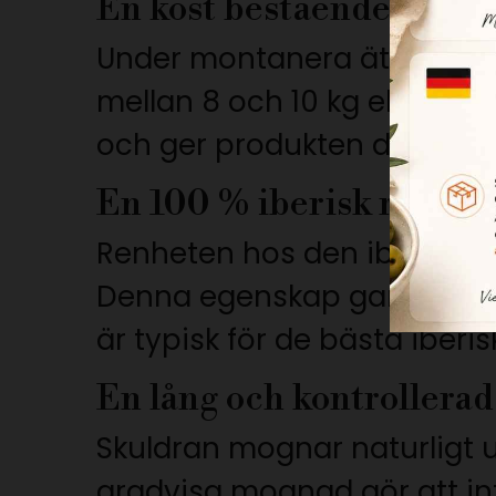
En kost bestående uteslu
Under montanera äter grisar
mellan 8 och 10 kg ekollon p
och ger produkten dess kara
En 100 % iberisk ras
Renheten hos den iberiska ra
Denna egenskap garanterar
är typisk för de bästa iberi
En lång och kontrollera
Skuldran mognar naturligt un
gradvisa mognad gör att in