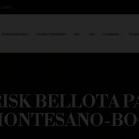
t.com
SERRANOSKINKA
CHARKUTERIVAROR
OST
VIN
LIVSMEDEL
TILLBE
RISK BELLOTA 
MONTESANO-BO