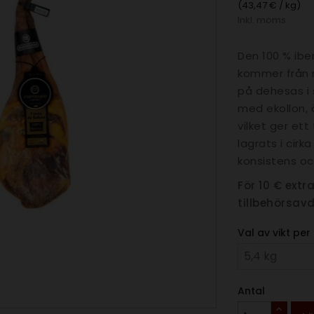
(43,47 € / kg)
Inkl. moms
Den 100 % ibe
kommer från r
på dehesas i 
med ekollon, 
vilket ger ett
lagrats i cir
konsistens oc
För 10 € extr
tillbehörsavd
Val av vikt per 
Antal