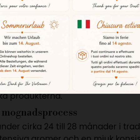
tande av bellota
na uteslutande ekollon, örter och r
er dag. Denna exceptionella kost b
kteristiska aromer.
sen möjliggör en perfekt infiltrati
 en smältande konsistens och de
ska produkterna.
d mognadsprocess
der cirka 24 till 28 månader i tra
tensiva aromer och en mjuk konsis