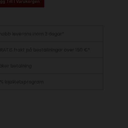
gg Till I Varukorgen
nabb leverans inom 3 dagar*
RATIS frakt på beställningar över 150 €*.
äker betalning
 % lojalitetsprogram