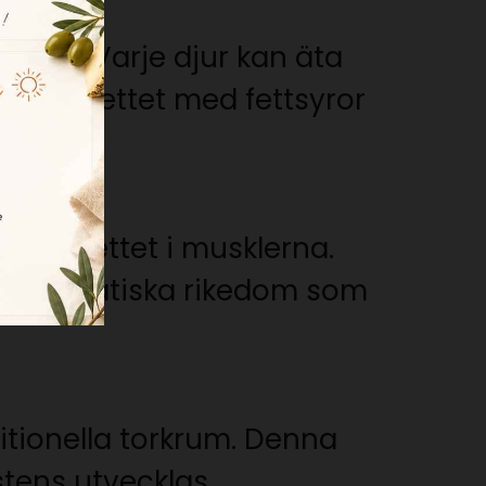
ötter. Varje djur kan äta
erikar fettet med fettsyror
on av fettet i musklerna.
n aromatiska rikedom som
ditionella torkrum. Denna
tens utvecklas.