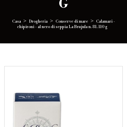
G
Casa
Drogheria
Conserve di mare
Calamari -
chipironi - al nero di seppia La Brujula n. 81. 110 g