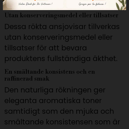
fiskens kvalitet.
Utan konserveringsmedel eller tillsatser
Dessa rökta ansjovisar tillverkas
utan konserveringsmedel eller
tillsatser för att bevara
produktens fullständiga äkthet.
En smältande konsistens och en
raffinerad smak
Den naturliga rökningen ger
eleganta aromatiska toner
samtidigt som den mjuka och
smältande konsistensen som är