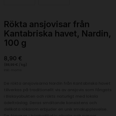
Rökta ansjovisar från
Kantabriska havet, Nardin,
100 g
8,90 €
(88,99 € / kg)
Inkl. moms
De rökta ansjovisarna Nardín från Kantabriska havet
tillverkas på traditionellt vis av ansjovis som fångats
i Biskayabukten och rökts naturligt med lokala
ädelträslag. Deras smältande konsistens och
delikata rökarom erbjuder en unik smakupplevelse.
De förvaras i högkvalitativ olivolja och passar