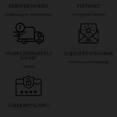
BEHÖVER DU RÅD?
FRI FRAKT
info@espagne-gourmet.com
för köp över 150 euro
SNABB LEVERANS PÅ 3
LOJALITETSPROGRAM
DAGAR*
Samla euro till nästa köp
i Sverige
SÄKER BETALNING