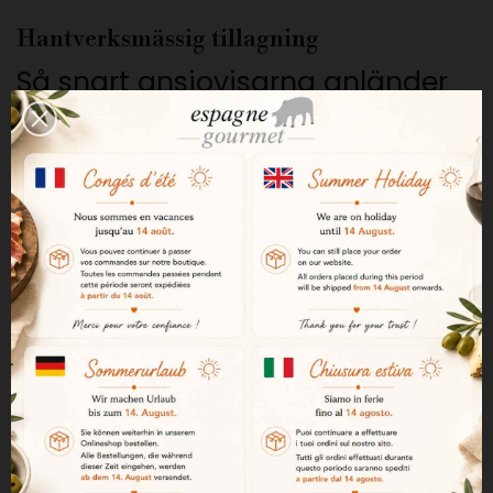
Hantverksmässig tillagning
Så snart ansjovisarna anländer
till Nardín bereds de helt för
hand av erfarna hantverkare
under överinseende av
konserveringsmästare.
En delikat naturlig rökning
Rökningen sker
hantverksmässigt med lokala
ädelträslag för att få en subtil
rökarom som perfekt bevarar