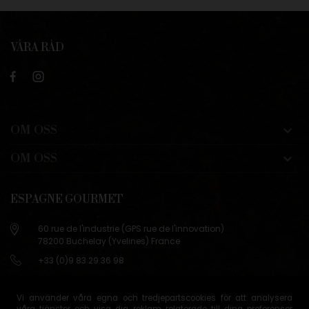
VÅRA RÅD
OM OSS

OM OSS

ESPAGNE GOURMET
60 rue de l'industrie (GPS rue de l'innovation)
78200 Buchelay (Yvelines) France
+33 (0)9 83 29 36 98
info@espagne-gourmet.com
78200 Buchelay (Yvelines) France
Vi använder våra egna och tredjepartscookies för att analysera