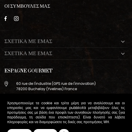
ΟΙ ΣΥΜΒΟΥΛΕΣ ΜΑΣ
ΣΧΕΤΙΚΑ ΜΕ ΕΜΑΣ

ΣΧΕΤΙΚΑ ΜΕ ΕΜΑΣ

ESPAGNE GOURMET
60 rue de l'industrie (GPS rue de l'innovation)
78200 Buchelay (Yvelines) France
+33 (0)9 83 29 36 98
Χρησιμοποιούμε τα cookie και τρίτα μέρη για να αναλύσουμε και οι
info@espagne-gourmet.com
υπηρεσίες μας και να εμφανίσουμε pubblicità μεταβιβάζουν όλες τις
78200 Buchelay (Yvelines) France
προτιμήσεις σας με βάση ένα προφίλ των συνηθειών πλοήγησής σας (για
παράδειγμα, τη σελίδα που επισκέπτεστε). Είναι δυνατό να λάβετε
πληροφορίες και να διαμορφώσετε τις δικές σας προτιμήσεις
WH
.
Όροι Πώλησης
Διαχείριση cookie