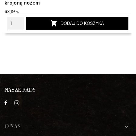
krojoną nożem
63,19 €

DODAJ DO KOSZYKA
NASZE RADY
O NAS
