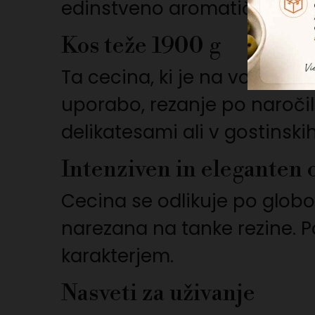
edinstveno aromatično glob
Kos teže 1900 g
Ta cecina, ki je na voljo v 
uporabo, rezanje po naročilu
delikatesami ali v gostinskih
Intenziven in eleganten 
Cecina se odlikuje po globok
narezana na tanke rezine. P
karakterjem.
Nasveti za uživanje