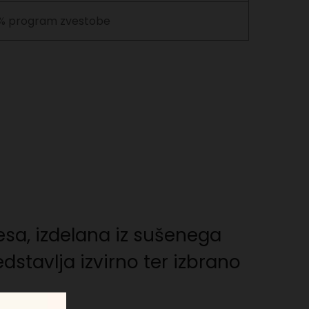
% program zvestobe
sa, izdelana iz sušenega
dstavlja izvirno ter izbrano