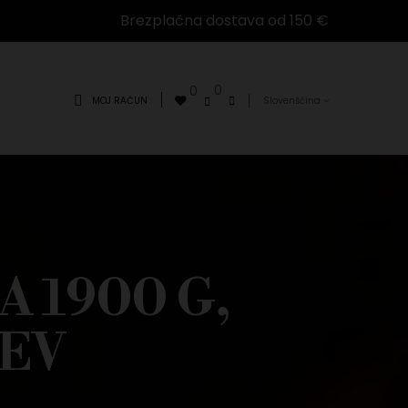
Brezplačna dostava od 150 €
0
0
MOJ RAČUN
Slovenščina
 1900 G,
CEV