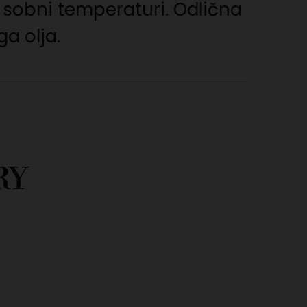
i sobni temperaturi. Odlična
ga olja.
RY