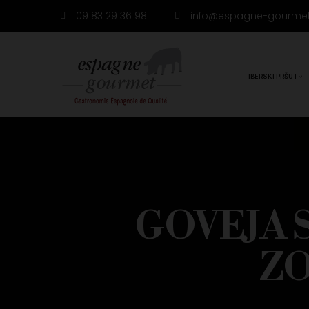
09 83 29 36 98
info@espagne-gourme
IBERSKI PRŠUT
GOVEJA 
ZO