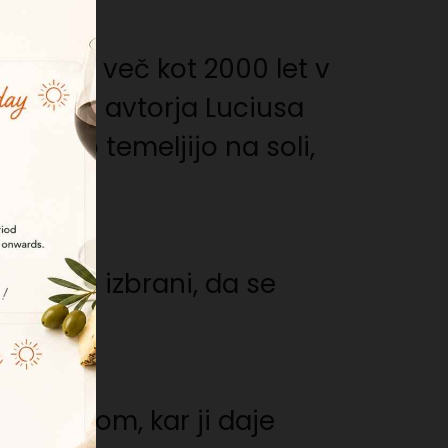
or sega več kot 2000 let v
 Rustica« avtorja Luciusa
vedno temeljijo na soli,
o skrbno izbrani, da se
vim lesom, kar ji daje