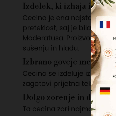
Izdelek, ki izhaja iz pre
Cecina je ena najstarejših 
preteklost, saj je bila že v
Moderatusa. Proizvodne meto
sušenju in hladu.
Izbrano goveje meso
Cecina se izdeluje iz različ
zagotovi prijetna tekstura i
Dolgo zorenje in dimljen
Ta cecina zori najmanj 14 m