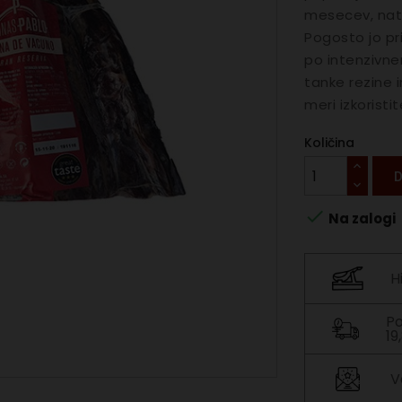
mesecev, nato
Pogosto jo pr
po intenzivnem
tanke rezine i
meri izkoristi
Količina
D

Na zalogi
H
Po
19
V