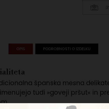
3
OPIS
PODROBNOSTI O IZDELKU
aliteta
adicionalna španska mesna delikate
enujejo tudi »goveji pršut« in pre
om.