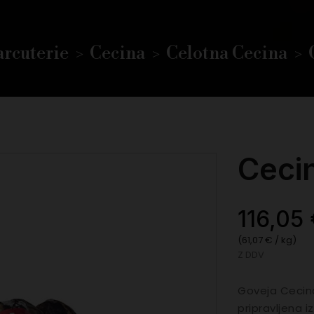
rcuterie
Cecina
Celotna Cecina
Cecin
116,05
(61,07 € / kg)
Z DDV
Goveja Cecina
pripravljena i