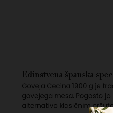
Edinstvena španska speci
Goveja Cecina 1900 g je tr
govejega mesa. Pogosto jo im
alternativo klasičnim pršut