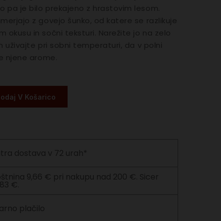
 pa je bilo prekajeno z hrastovim lesom.
imerjajo z govejo šunko, od katere se razlikuje
 okusu in sočni teksturi. Narežite jo na zelo
n uživajte pri sobni temperaturi, da v polni
te njene arome.
odaj V Košarico
itra dostava v 72 urah*
štnina 9,66 € pri nakupu nad 200 €. Sicer
,83 €.
arno plačilo