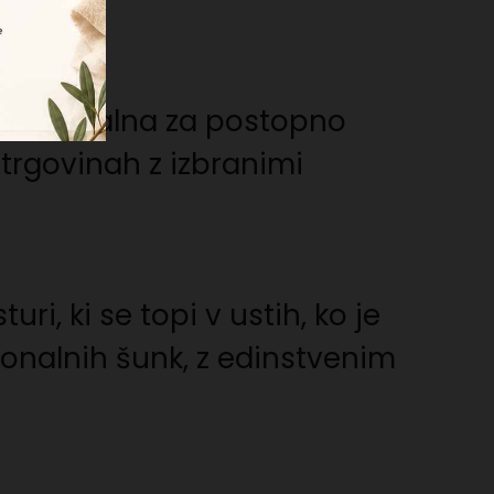
g, je idealna za postopno
 trgovinah z izbranimi
i, ki se topi v ustih, ko je
ionalnih šunk, z edinstvenim