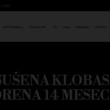
t.com
PRŠUT SERRANO
CHARCUTERIE
SIR
VINO
TRGOVINA
DODATKI
SUŠENA KLOBASA
RENA 14 MESE