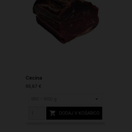
Cecina
66,87 €

DODAJ V KOŠARICO