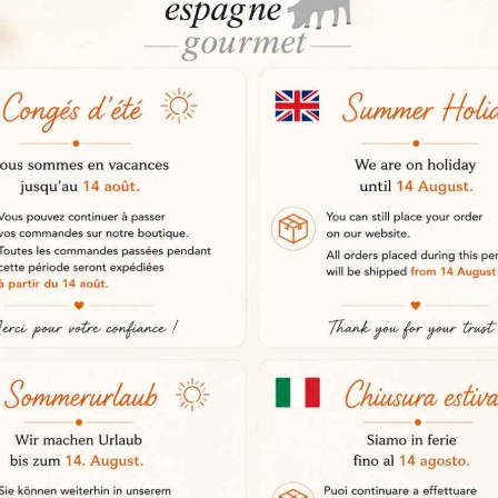
dnikovega znanja
oblik konzerviranega mesa. Njen izv
 rimskih časih omenjena v delu »Res
de so se le malo spremenile in še 
nih delov govejega stegna. Ti kosi s
n stalna kakovost.
je z hrastovim lesom
esecev. Nato se rahlo dimi z hrasto