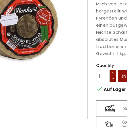
Milch von Lat
hergestellt wi
Pyrenäen und 
einen ausgew
leichte Schär
absolutes Mus
traditionell
Gewicht: 1 kg.
Quantity
I

Auf Lager
S
Ko
ei