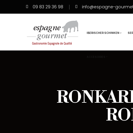
09 83 29 36 98
info@espagne-gourme
IBERISCHER SCHINKEN
SE
ACCESOIRES
RONKARI-
RO