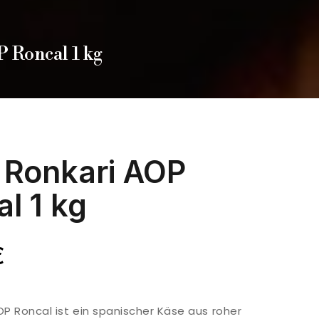
 Roncal 1 kg
 Ronkari AOP
l 1 kg
€
OP Roncal ist ein spanischer Käse aus roher