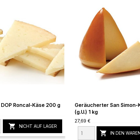
i DOP Roncal-Käse 200 g
Geräucherter San Simon-
(g.U.) 1 kg
27,69 €

NICHT AUF LAGER

IN DEN WARE