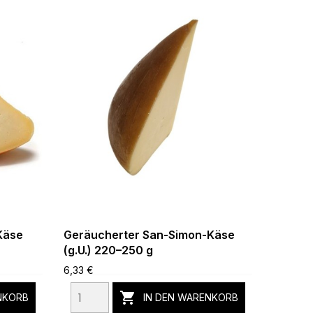
Käse
Geräucherter San-Simon-Käse
Schafs
(g.U.) 220–250 g
-
6,33 €
54,16 €

NKORB
IN DEN WARENKORB