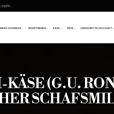
t.com
RRANO-SCHINKEN
WURSTWAREN
KÄSE
WEIN
LEBENSMITTELGESCHÄFT
KÄSE (G.U. RO
HER SCHAFSMI