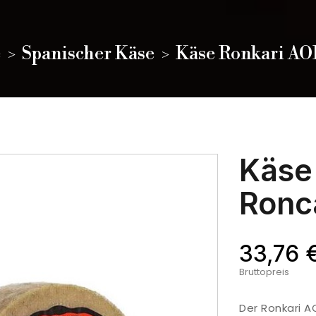
e
Spanischer Käse
Käse Ronkari AOP
Käse
Ronca
33,76 
Bruttopreis
Der Ronkari A