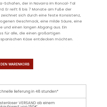
xa-Schafen, der in Navarra im Roncal-Tal
rd. Er reift 6 bis 7 Monate am Fuße der
zeichnet sich durch eine feste Konsistenz,
ogenen Geschmack, eine milde Säure, eine
fe und einen langen Abgang aus. Ein
s für alle, die einen großartigen
en spanischen Käse entdecken möchten.
N DEN WARENKORB
chnelle lieferung in 48 stunden*
stenloser VERSAND ab einem
nkaufswert von 150€