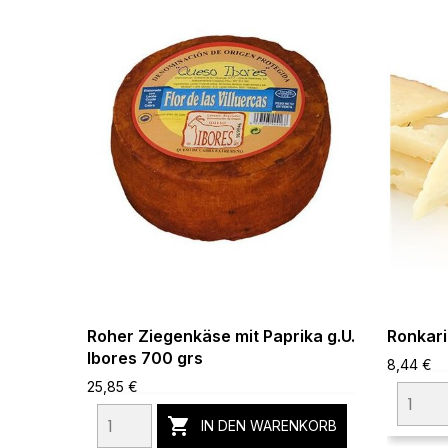
Roher Ziegenkäse mit Paprika g.U.
Ronkar
Ibores 700 grs
8,44 €
25,85 €

IN DEN WARENKORB