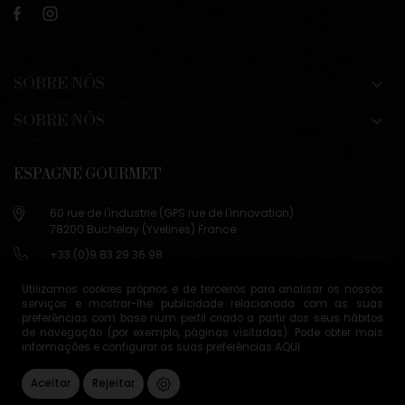
SOBRE NÓS

SOBRE NÓS

ESPAGNE GOURMET
60 rue de l'industrie (GPS rue de l'innovation)
78200 Buchelay (Yvelines) France
+33 (0)9 83 29 36 98
info@espagne-gourmet.com
Utilizamos cookies próprios e de terceiros para analisar os nossos
78200 Buchelay (Yvelines) France
serviços e mostrar-lhe publicidade relacionada com as suas
preferências com base num perfil criado a partir dos seus hábitos
Contactez-nous
de navegação (por exemplo, páginas visitadas). Pode obter mais
informações e configurar as suas preferências
AQUI
.
Termos de Vendas
Gerenciamento de cookies
Aceitar
Rejeitar