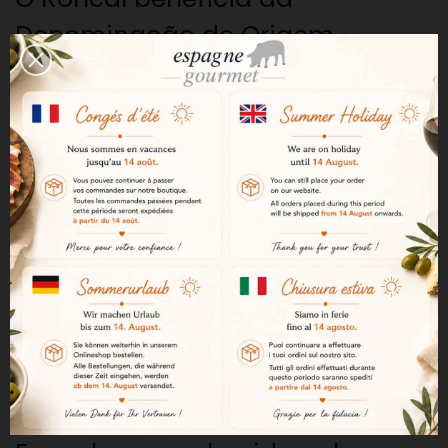
Denominação de Origem
Protegida Valle del Roncal, que
foi a primeira DOP de queijos
reconhecida em Espanha. Esta
garante a origem do produto, a
qualidade do leite e o respeito
pelos métodos tradicionais.
Leite cru de ovelha Latxa
Este queijo é elaborado a partir
de leite cru de ovelha Latxa, uma
raça autóctone do norte de