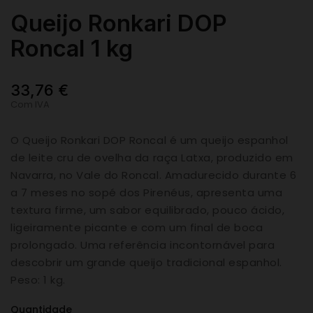
Queijo Ronkari DOP
Roncal 1 kg
33,76 €
Com IVA
O Queijo Ronkari DOP Roncal é um queijo espanhol
de leite cru de ovelha da raça Latxa, produzido em
Navarra, no Vale do Roncal. Amadurecido durante 6
a 7 meses no sopé dos Pirenéus, apresenta uma
textura firme, um sabor equilibrado, pouco ácido,
ligeiramente picante e com um final de boca
prolongado. Uma referência incontornável para
descobrir um grande queijo tradicional espanhol.
Peso: 1 kg.
Quantidade