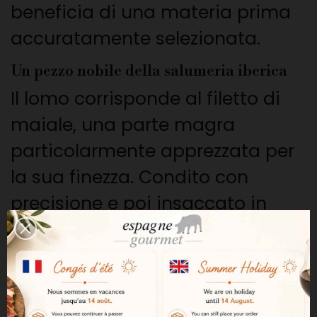
beneficia di una materia prima
accuratamente selezionata.
Un pezzo nobile della salumeria iberica
Il lomo corrisponde al filetto di
maiale, una parte magra
particolarmente apprezzata per
la sua finezza. Condito con
precisione e poi insaccato in
budello naturale, viene
stagionato lentamente per
ottenere una consistenza tenera
e una bella concentrazione