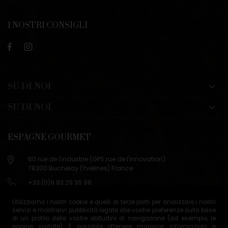
I NOSTRI CONSIGLI
SU DI NOI

SU DI NOI

ESPAGNE GOURMET
60 rue de l'industrie (GPS rue de l'innovation)
78200 Buchelay (Yvelines) France
+33 (0)9 83 29 36 98
info@espagne-gourmet.com
Utilizziamo i nostri cookie e quelli di terze parti per analizzare i nostri
78200 Buchelay (Yvelines) France
servizi e mostrarvi pubblicità legate alle vostre preferenze sulla base
di un profilo delle vostre abitudini di navigazione (ad esempio, le
Contactez-nous
pagine visitate). È possibile ottenere maggiori informazioni e