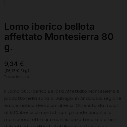
Lomo iberico bellota
affettato Montesierra 80
g.
9,34 €
(116,75 € / kg)
Tasse incluse
Il Lomo 50% Ibérico Bellota Affettato Montesierra è
prodotto nella zona di Jabugo, in Andalusia, regione
emblematica dei salumi iberici. Ottenuto da maiali
al 50% iberici alimentati con ghiande durante la
montanera, offre una consistenza tenera e aromi
delicati ed equilibrati. Sottilmente affettato e