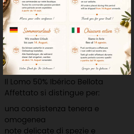
aromatica.
L'alimentazione a base di
ghiande contribuisce a conferire
sottigliezza e profondità al suo
profilo gustativo.
Consistenza fine e aromi delicati
Il Lomo 50% Ibérico Bellota
Affettato si distingue per:
una consistenza tenera e
omogenea
note delicate di spezie e