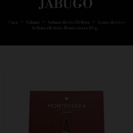
JABUGO
Casa
Salumi
Salumi iberici Bellota
Lomo iberico
bellota affettato Montesierra 80 g.