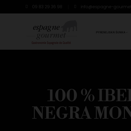
09 83 29 36 98
info@espagne-gourme
PYRENEJSKÁ ŠUNKA
100 % IB
NEGRA MON