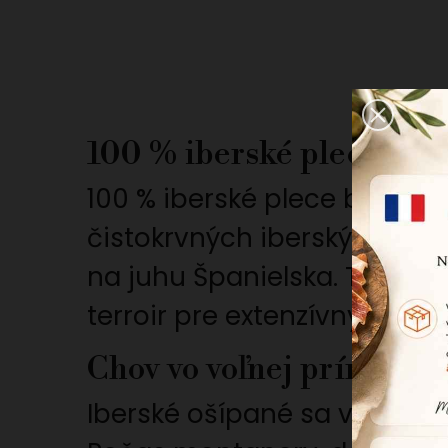
100 % iberské plece pata
100 % iberské plece bellota
čistokrvných iberských oš
na juhu Španielska. Toto p
terroir pre extenzívny chov
Chov vo voľnej prírode 
Iberské ošípané sa voľne 