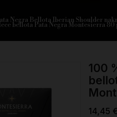
ata Negra Bellota Iberian Shoulder nakr
lece bellota Pata Negra Montesierra 80 
100 
bello
Mont
14,45 