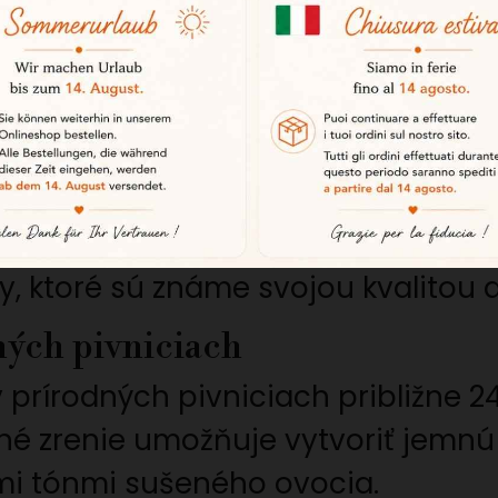
 obdobia ich vývoja, sa živia hlavn
i, ktoré sa nachádzajú v dehese. 
udov denne, čo prispieva k výnimoč
 sídlom v provincii Huelva, je zná
roduktov. Vďaka prísnemu výberu 
, ktoré sú známe svojou kvalitou a
ných pivniciach
prírodných pivniciach približne 24
pné zrenie umožňuje vytvoriť jemnú
mi tónmi sušeného ovocia.