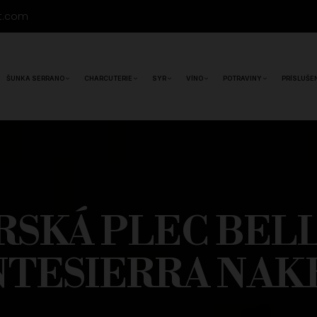
t.com
ŠUNKA SERRANO
CHARCUTERIE
SYR
VÍNO
POTRAVINY
PRÍSLUŠE
ERSKÁ PLEC BEL
TESIERRA NAKR