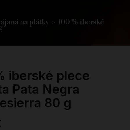
ájaná na plátky
100 % iberské
g
% iberské plece
ta Pata Negra
esierra 80 g
€