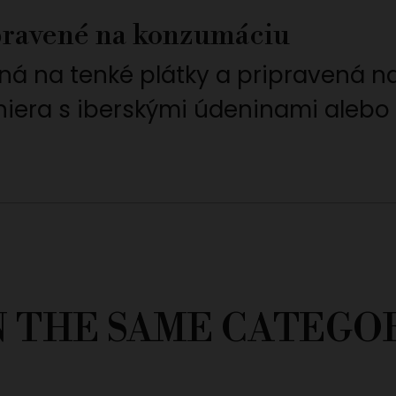
ipravené na konzumáciu
aná na tenké plátky a pripravená n
aniera s iberskými údeninami alebo
N THE SAME CATEGO