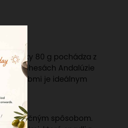
 na plátky 80 g pochádza z
ehu v dehesách Andalúzie
ami a dubmi je ideálnym
ané tradičným spôsobom.