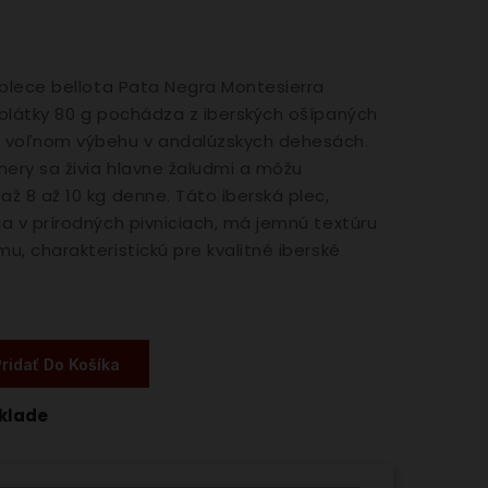
 plece bellota Pata Negra Montesierra
plátky 80 g pochádza z iberských ošípaných
 voľnom výbehu v andalúzskych dehesách.
ery sa živia hlavne žaludmi a môžu
ž 8 až 10 kg denne. Táto iberská plec,
a v prírodných pivniciach, má jemnú textúru
u, charakteristickú pre kvalitné iberské
Pridať Do Košíka
sklade