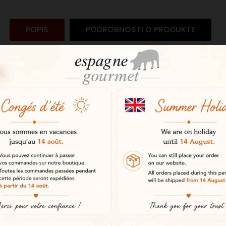
POPIS
PODROBNOSTI O PRODUKTE
 negra bellota
 Pata Negra Montesierra nakrájané
ípaných chovaných vo voľnom výb
rírodné prostredie tvorené pastvin
 iberských ošípaných.
a montanera
pohybujú na pastvinách a sú chov