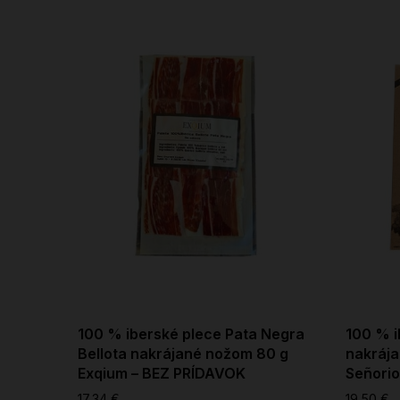
100 % iberské plece Pata Negra
100 % i
Bellota nakrájané nožom 80 g
nakráj
Exqium – BEZ PRÍDAVOK
Señorio
17,34 €
19,50 €