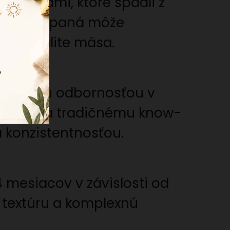
e žaludmi, ktoré spadli z
Každá ošípaná môže
nej kvalite mäsa.
ma svojou odbornosťou v
surovín a tradičnému know-
 konzistentnosťou.
 mesiacov v závislosti od
 textúru a komplexnú