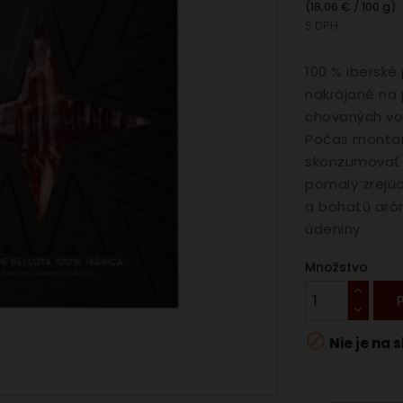
(18,06 € / 100 g)
S DPH
100 % iberské
nakrájané na 
chovaných vo
Počas montan
skonzumovať a
pomaly zrejúc
a bohatú aróm
údeniny.
Množstvo

Nie je na 