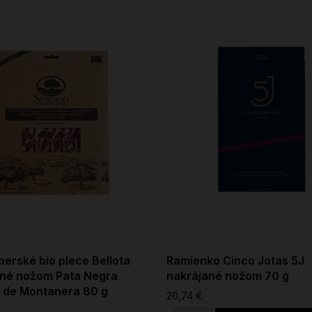
berské bio plece Bellota
Ramienko Cinco Jotas 5J
ané nožom Pata Negra
nakrájané nožom 70 g
 de Montanera 80 g
20,74 €