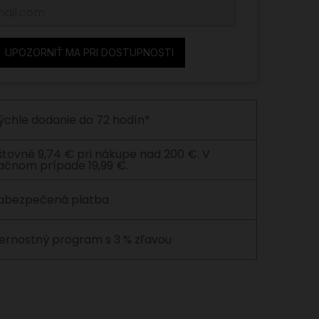
UPOZORNIŤ MA PRI DOSTUPNOSTI
ýchle dodanie do 72 hodín*
štovné 9,74 € pri nákupe nad 200 €. V
ačnom prípade 19,99 €.
abezpečená platba
ernostný program s 3 % zľavou