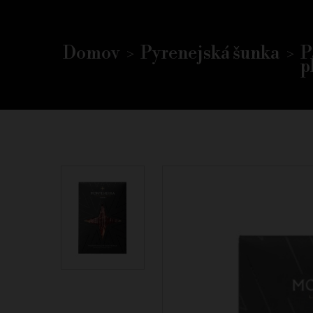
Domov
Pyrenejská šunka
P
p