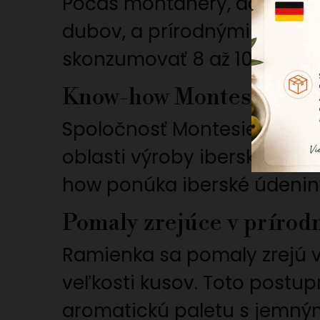
Počas montanery, dôležitého
dubov, a prírodnými zdrojm
skonzumovať 8 až 10 kg žal
Know-how Montesierra
Spoločnosť Montesierra, so
oblasti výroby iberských p
how ponúka iberské údeniny
Pomaly zrejúce v prírod
Ramienka sa pomaly zrejú v 
veľkosti kusov. Toto postu
aromatickú paletu s jemný