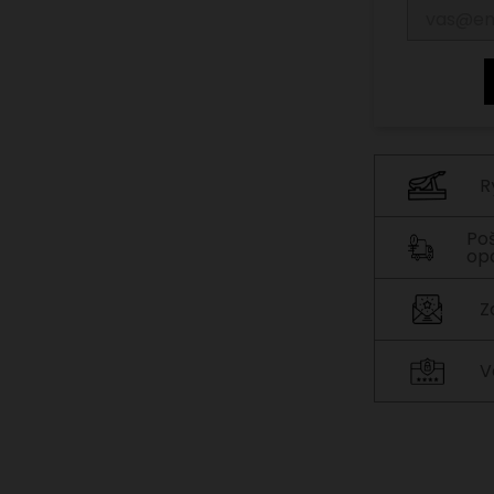
R
Po
op
Z
V