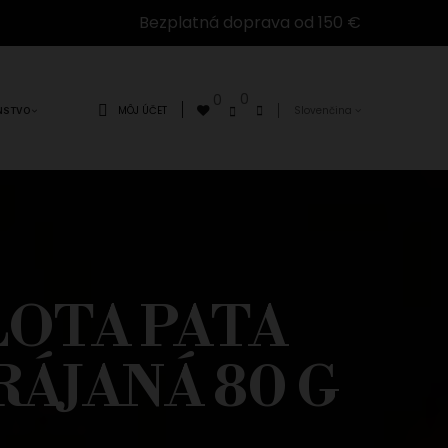
Bezplatná doprava od 150 €
0
0
MÔJ ÚČET
Slovenčina
NSTVO
LOTA PATA
ÁJANÁ 80 G