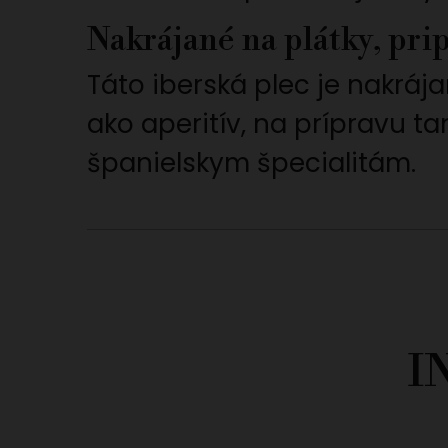
Nakrájané na plátky, pr
Táto iberská plec je nakráj
ako aperitív, na prípravu t
španielskym špecialitám.
I