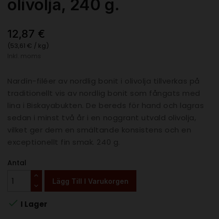
olivolja, 240 g.
12,87 €
(53,61 € / kg)
Inkl. moms
Nardín-filéer av nordlig bonit i olivolja tillverkas på
traditionellt vis av nordlig bonit som fångats med
lina i Biskayabukten. De bereds för hand och lagras
sedan i minst två år i en noggrant utvald olivolja,
vilket ger dem en smältande konsistens och en
exceptionellt fin smak. 240 g.
Antal
Lägg Till I Varukorgen

I Lager