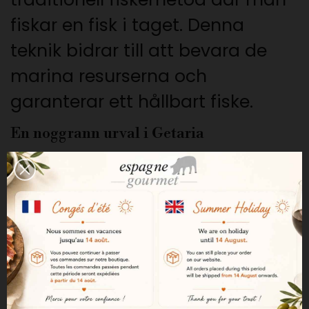
fiskar en fisk i taget. Denna
teknik bidrar till att bevara de
marina resurserna och
garanterar ett hållbart fiske.
En noggrann urval i Getaria
De bästa exemplaren väljs ut
direkt på auktionen i Getaria
under sommarsäsongen för att
garantera optimal kvalitet.
Hantverksmässig tillagning
Filéerna och magfiléerna bereds