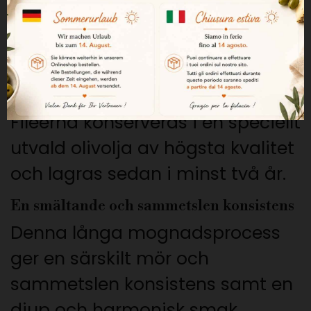
helt för hand av erfarna
hantverkare under överinseende
av Nardíns mästarkonservatörer.
En exceptionell mognadsprocess
Filéerna konserveras i en speciellt
utvald olivolja av högsta kvalitet
och lagras sedan i minst två år.
En smältande och sammetslen konsistens
Denna långa mognadsprocess
ger en särskilt mör och
sammetslen konsistens samt en
djup och harmonisk smak.