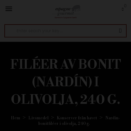
0

FILÉER AV BONIT
(NARDÍN) I
OLIVOLJA, 240 G.
Hem
Livsmedel
Konserver från havet
Nardin-
bonitfiléer i olivolja, 240 g.