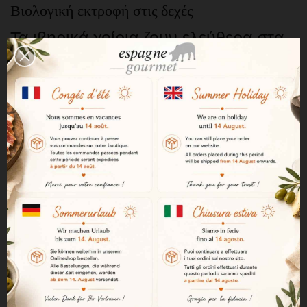
Βιολογική εκτροφή στις δεχές
Τα ιβηρικά χοίρια ζουν ελεύθερα στα
λιβάδια σύμφωνα με τις αρχές της
βιολογικής γεωργίας. Αυτό το
προστατευμένο περιβάλλον εγγυάται
μια εκτροφή που σέβεται την
ευημερία των ζώων και το έδαφος,
συμβάλλοντας άμεσα στην ποιότητα
του κρέατος.
Η montanera και η διατροφή με βελανίδια
Κατά τη διάρκεια της montanera,
μιας περιόδου ζωτικής σημασίας για