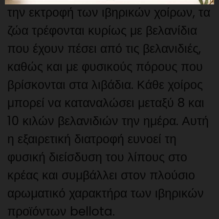
την εκτροφή των ιβηρικών χοίρων, τα
ζώα τρέφονται κυρίως με βελανίδια
που έχουν πέσει από τις βελανιδιές,
καθώς και με φυσικούς πόρους που
βρίσκονται στα λιβάδια. Κάθε χοίρος
μπορεί να καταναλώσει μεταξύ 8 και
10 κιλών βελανιδιών την ημέρα. Αυτή
η εξαιρετική διατροφή ευνοεί τη
φυσική διείσδυση του λίπους στο
κρέας και συμβάλλει στον πλούσιο
αρωματικό χαρακτήρα των ιβηρικών
προϊόντων bellota.