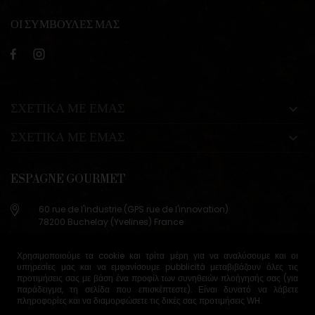
ΟΙ ΣΥΜΒΟΥΛΕΣ ΜΑΣ
ΣΧΕΤΙΚΑ ΜΕ ΕΜΑΣ

ΣΧΕΤΙΚΑ ΜΕ ΕΜΑΣ

ESPAGNE GOURMET
60 rue de l'industrie (GPS rue de l'innovation)
78200 Buchelay (Yvelines) France
+33 (0)9 83 29 36 98
Χρησιμοποιούμε τα cookie και τρίτα μέρη για να αναλύσουμε και οι
info@espagne-gourmet.com
υπηρεσίες μας και να εμφανίσουμε pubblicità μεταβιβάζουν όλες τις
78200 Buchelay (Yvelines) France
προτιμήσεις σας με βάση ένα προφίλ των συνηθειών πλοήγησής σας (για
παράδειγμα, τη σελίδα που επισκέπτεστε). Είναι δυνατό να λάβετε
πληροφορίες και να διαμορφώσετε τις δικές σας προτιμήσεις
WH
.